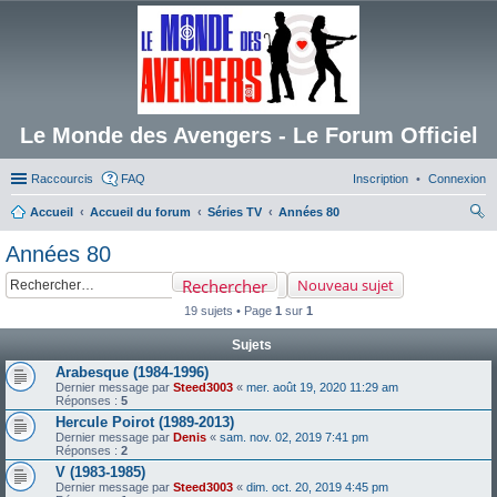
Le Monde des Avengers - Le Forum Officiel
Raccourcis
FAQ
Inscription
Connexion
Accueil
Accueil du forum
Séries TV
Années 80
ec
Années 80
her
Rechercher
Nouveau sujet
ch
19 sujets • Page
1
sur
1
er
Sujets
Arabesque (1984-1996)
Dernier message par
Steed3003
«
mer. août 19, 2020 11:29 am
Réponses :
5
Hercule Poirot (1989-2013)
Dernier message par
Denis
«
sam. nov. 02, 2019 7:41 pm
Réponses :
2
V (1983-1985)
Dernier message par
Steed3003
«
dim. oct. 20, 2019 4:45 pm