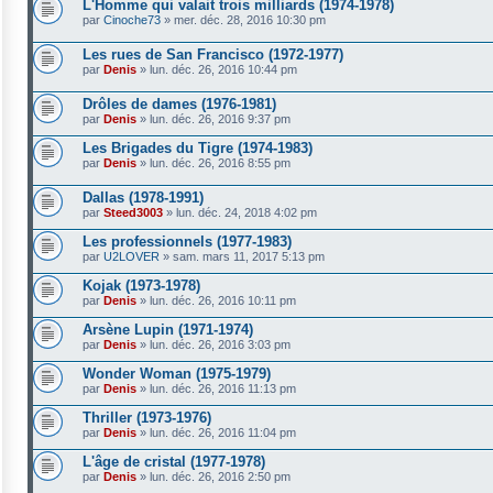
L'Homme qui valait trois milliards (1974-1978)
par
Cinoche73
»
mer. déc. 28, 2016 10:30 pm
Les rues de San Francisco (1972-1977)
par
Denis
»
lun. déc. 26, 2016 10:44 pm
Drôles de dames (1976-1981)
par
Denis
»
lun. déc. 26, 2016 9:37 pm
Les Brigades du Tigre (1974-1983)
par
Denis
»
lun. déc. 26, 2016 8:55 pm
Dallas (1978-1991)
par
Steed3003
»
lun. déc. 24, 2018 4:02 pm
Les professionnels (1977-1983)
par
U2LOVER
»
sam. mars 11, 2017 5:13 pm
Kojak (1973-1978)
par
Denis
»
lun. déc. 26, 2016 10:11 pm
Arsène Lupin (1971-1974)
par
Denis
»
lun. déc. 26, 2016 3:03 pm
Wonder Woman (1975-1979)
par
Denis
»
lun. déc. 26, 2016 11:13 pm
Thriller (1973-1976)
par
Denis
»
lun. déc. 26, 2016 11:04 pm
L'âge de cristal (1977-1978)
par
Denis
»
lun. déc. 26, 2016 2:50 pm