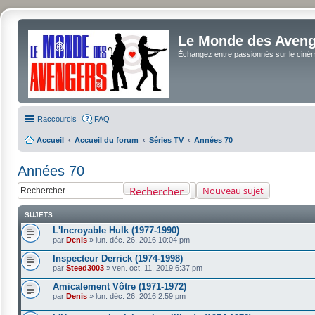
Le Monde des Avenge
Échangez entre passionnés sur le cinéma 
Raccourcis
FAQ
Accueil
Accueil du forum
Séries TV
Années 70
Années 70
Rechercher
Nouveau sujet
SUJETS
L'Incroyable Hulk (1977-1990)
par
Denis
»
lun. déc. 26, 2016 10:04 pm
Inspecteur Derrick (1974-1998)
par
Steed3003
»
ven. oct. 11, 2019 6:37 pm
Amicalement Vôtre (1971-1972)
par
Denis
»
lun. déc. 26, 2016 2:59 pm