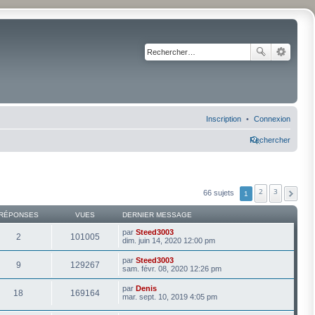
Inscription
Connexion
Rechercher
2
3
66 sujets
1
RÉPONSES
VUES
DERNIER MESSAGE
par
Steed3003
2
101005
dim. juin 14, 2020 12:00 pm
par
Steed3003
9
129267
sam. févr. 08, 2020 12:26 pm
par
Denis
18
169164
mar. sept. 10, 2019 4:05 pm