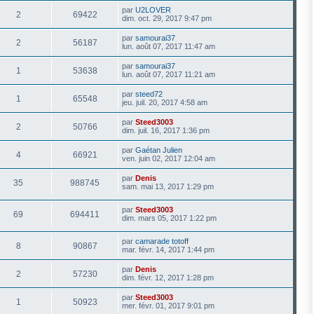
par
U2LOVER
2
69422
dim. oct. 29, 2017 9:47 pm
par
samourai37
2
56187
lun. août 07, 2017 11:47 am
par
samourai37
1
53638
lun. août 07, 2017 11:21 am
par
steed72
1
65548
jeu. juil. 20, 2017 4:58 am
par
Steed3003
2
50766
dim. juil. 16, 2017 1:36 pm
par
Gaétan Julien
4
66921
ven. juin 02, 2017 12:04 am
par
Denis
35
988745
sam. mai 13, 2017 1:29 pm
par
Steed3003
69
694411
dim. mars 05, 2017 1:22 pm
par
camarade totoff
8
90867
mar. févr. 14, 2017 1:44 pm
par
Denis
2
57230
dim. févr. 12, 2017 1:28 pm
par
Steed3003
1
50923
mer. févr. 01, 2017 9:01 pm