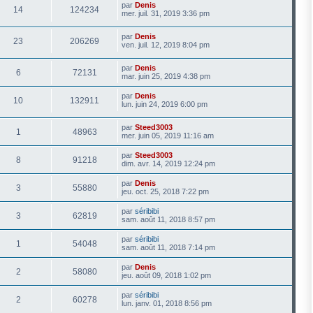
par
Denis
14
124234
mer. juil. 31, 2019 3:36 pm
par
Denis
23
206269
ven. juil. 12, 2019 8:04 pm
par
Denis
6
72131
mar. juin 25, 2019 4:38 pm
par
Denis
10
132911
lun. juin 24, 2019 6:00 pm
par
Steed3003
1
48963
mer. juin 05, 2019 11:16 am
par
Steed3003
8
91218
dim. avr. 14, 2019 12:24 pm
par
Denis
3
55880
jeu. oct. 25, 2018 7:22 pm
par
séribibi
3
62819
sam. août 11, 2018 8:57 pm
par
séribibi
1
54048
sam. août 11, 2018 7:14 pm
par
Denis
2
58080
jeu. août 09, 2018 1:02 pm
par
séribibi
2
60278
lun. janv. 01, 2018 8:56 pm