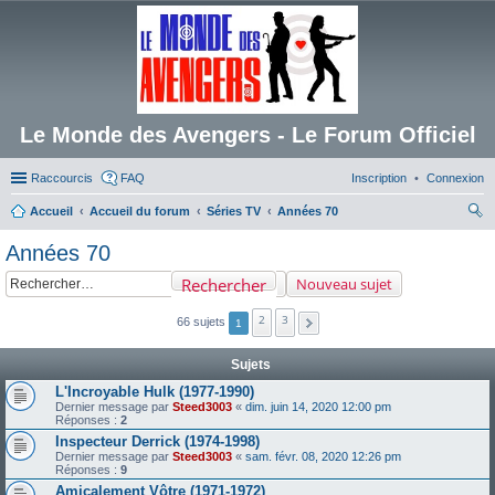
Le Monde des Avengers - Le Forum Officiel
Raccourcis
FAQ
Inscription
Connexion
Accueil
Accueil du forum
Séries TV
Années 70
ec
Années 70
her
Rechercher
Nouveau sujet
ch
er
2
3
66 sujets
1
Sujets
L'Incroyable Hulk (1977-1990)
Dernier message par
Steed3003
«
dim. juin 14, 2020 12:00 pm
Réponses :
2
Inspecteur Derrick (1974-1998)
Dernier message par
Steed3003
«
sam. févr. 08, 2020 12:26 pm
Réponses :
9
Amicalement Vôtre (1971-1972)