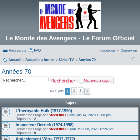
Le Monde des Avengers - Le Forum Officiel
Raccourcis
FAQ
Inscription
Connexion
Accueil
Accueil du forum
Séries TV
Années 70
ec
Années 70
her
Rechercher
Nouveau sujet
ch
er
2
3
66 sujets
1
Sujets
L'Incroyable Hulk (1977-1990)
Dernier message par
Steed3003
«
dim. juin 14, 2020 12:00 pm
Réponses :
2
Inspecteur Derrick (1974-1998)
Dernier message par
Steed3003
«
sam. févr. 08, 2020 12:26 pm
Réponses :
9
Amicalement Vôtre (1971-1972)