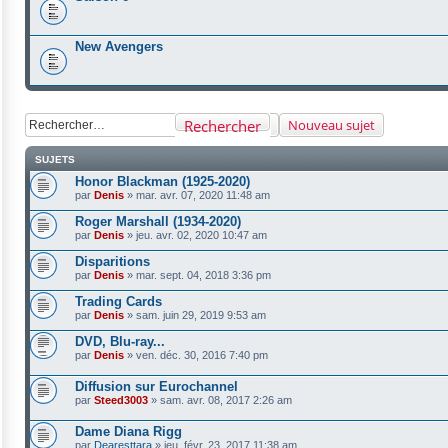
New Avengers
Rechercher
Nouveau sujet
SUJETS
Honor Blackman (1925-2020)
par
Denis
»
mar. avr. 07, 2020 11:48 am
Roger Marshall (1934-2020)
par
Denis
»
jeu. avr. 02, 2020 10:47 am
Disparitions
par
Denis
»
mar. sept. 04, 2018 3:36 pm
Trading Cards
par
Denis
»
sam. juin 29, 2019 9:53 am
DVD, Blu-ray...
par
Denis
»
ven. déc. 30, 2016 7:40 pm
Diffusion sur Eurochannel
par
Steed3003
»
sam. avr. 08, 2017 2:26 am
Dame Diana Rigg
par
Dearesttara
»
jeu. févr. 23, 2017 11:38 am