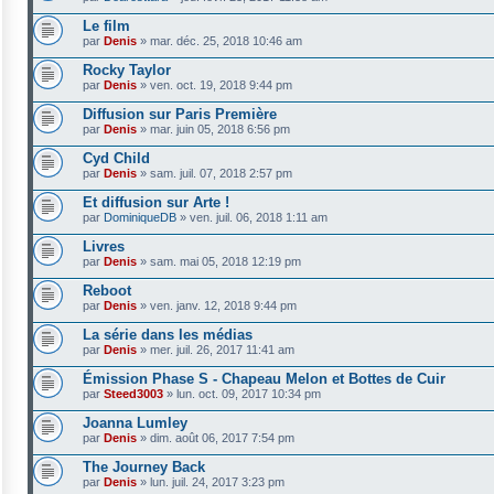
Le film
par
Denis
»
mar. déc. 25, 2018 10:46 am
Rocky Taylor
par
Denis
»
ven. oct. 19, 2018 9:44 pm
Diffusion sur Paris Première
par
Denis
»
mar. juin 05, 2018 6:56 pm
Cyd Child
par
Denis
»
sam. juil. 07, 2018 2:57 pm
Et diffusion sur Arte !
par
DominiqueDB
»
ven. juil. 06, 2018 1:11 am
Livres
par
Denis
»
sam. mai 05, 2018 12:19 pm
Reboot
par
Denis
»
ven. janv. 12, 2018 9:44 pm
La série dans les médias
par
Denis
»
mer. juil. 26, 2017 11:41 am
Émission Phase S - Chapeau Melon et Bottes de Cuir
par
Steed3003
»
lun. oct. 09, 2017 10:34 pm
Joanna Lumley
par
Denis
»
dim. août 06, 2017 7:54 pm
The Journey Back
par
Denis
»
lun. juil. 24, 2017 3:23 pm