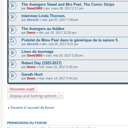
The Avengers Steed and Mrs Peel, The Comic Strips
par
Steed3003
»
jeu. mars 09, 2017 2:17 pm
Interview Linda Thorson.
par
Alexis06
»
mer. juin 07, 2017 7:08 pm
The Avengers au théâtre
par
Denis
»
dim. juil. 02, 2017 12:20 pm
Pistolet de Mme Peel dans le générique de la saison 5.
par
Alexis06
»
dim. mai 28, 2017 9:31 am
Lieux de tournage
par
Steed3003
»
sam. mai 20, 2017 3:28 pm
Robert Day (1922-2017)
par
Denis
»
mar. mars 21, 2017 6:30 pm
Gareth Hunt
par
Denis
»
mar. mars 14, 2017 5:44 pm
Nouveau sujet
Display and Sorting options
Revenir à l’accueil du forum
PERMISSIONS DU FORUM