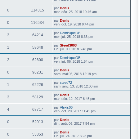
par
Denis
0
114315
mar. déc. 25, 2018 10:46 am
par
Denis
0
116534
ven. oct. 19, 2018 9:44 pm
par
DominiqueDB
3
64214
mer. juil. 25, 2018 8:33 pm
par
Steed3003
1
58648
lun. juil. 09, 2018 5:48 pm
par
DominiqueDB
2
62600
ven. juil. 06, 2018 1:54 pm
par
Denis
0
96231
sam. mai 05, 2018 12:19 pm
par
steed72
1
62226
sam. janv. 13, 2018 12:00 am
par
Denis
3
58129
mar. déc. 12, 2017 6:45 pm
par
Alexis06
4
68717
ven. oct. 20, 2017 11:41 pm
par
Denis
0
52013
dim. août 06, 2017 7:54 pm
par
Denis
0
53853
lun. juil. 24, 2017 3:23 pm