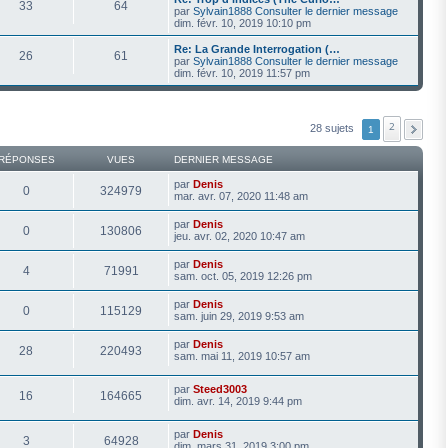
33
64
par
Sylvain1888
Consulter le dernier message
dim. févr. 10, 2019 10:10 pm
Re: La Grande Interrogation (…
26
61
par
Sylvain1888
Consulter le dernier message
dim. févr. 10, 2019 11:57 pm
2
28 sujets
1
RÉPONSES
VUES
DERNIER MESSAGE
par
Denis
0
324979
mar. avr. 07, 2020 11:48 am
par
Denis
0
130806
jeu. avr. 02, 2020 10:47 am
par
Denis
4
71991
sam. oct. 05, 2019 12:26 pm
par
Denis
0
115129
sam. juin 29, 2019 9:53 am
par
Denis
28
220493
sam. mai 11, 2019 10:57 am
par
Steed3003
16
164665
dim. avr. 14, 2019 9:44 pm
par
Denis
3
64928
dim. mars 31, 2019 3:00 pm