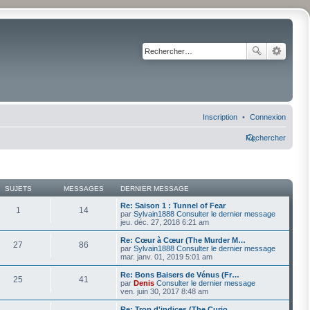
Inscription
Connexion
Rechercher
SUJETS
MESSAGES
DERNIER MESSAGE
Re: Saison 1 : Tunnel of Fear
1
14
par
Sylvain1888
Consulter le dernier message
jeu. déc. 27, 2018 6:21 am
Re: Cœur à Cœur (The Murder M…
27
86
par
Sylvain1888
Consulter le dernier message
mar. janv. 01, 2019 5:01 am
Re: Bons Baisers de Vénus (Fr…
25
41
par
Denis
Consulter le dernier message
ven. juin 30, 2017 8:48 am
Re: Trop d'indices (The Curio…