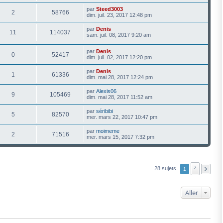
par
Steed3003
2
58766
dim. juil. 23, 2017 12:48 pm
par
Denis
11
114037
sam. juil. 08, 2017 9:20 am
par
Denis
0
52417
dim. juil. 02, 2017 12:20 pm
par
Denis
1
61336
dim. mai 28, 2017 12:24 pm
par
Alexis06
9
105469
dim. mai 28, 2017 11:52 am
par
séribibi
5
82570
mer. mars 22, 2017 10:47 pm
par
moimeme
2
71516
mer. mars 15, 2017 7:32 pm
2
28 sujets
1
Aller