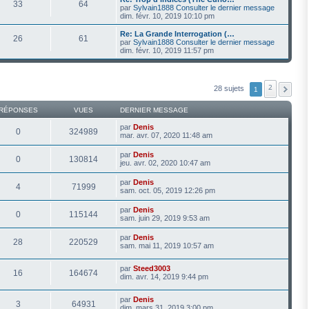
33
64
par
Sylvain1888
Consulter le dernier message
dim. févr. 10, 2019 10:10 pm
Re: La Grande Interrogation (…
26
61
par
Sylvain1888
Consulter le dernier message
dim. févr. 10, 2019 11:57 pm
2
28 sujets
1
RÉPONSES
VUES
DERNIER MESSAGE
par
Denis
0
324989
mar. avr. 07, 2020 11:48 am
par
Denis
0
130814
jeu. avr. 02, 2020 10:47 am
par
Denis
4
71999
sam. oct. 05, 2019 12:26 pm
par
Denis
0
115144
sam. juin 29, 2019 9:53 am
par
Denis
28
220529
sam. mai 11, 2019 10:57 am
par
Steed3003
16
164674
dim. avr. 14, 2019 9:44 pm
par
Denis
3
64931
dim. mars 31, 2019 3:00 pm