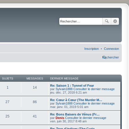
Inscription
Connexion
Rechercher
SUJETS
MESSAGES
DERNIER MESSAGE
Re: Saison 1 : Tunnel of Fear
1
14
par
Sylvain1888
Consulter le dernier message
jeu. déc. 27, 2018 6:21 am
Re: Cœur à Cœur (The Murder M…
27
86
par
Sylvain1888
Consulter le dernier message
mar. janv. 01, 2019 5:01 am
Re: Bons Baisers de Vénus (Fr…
25
41
par
Denis
Consulter le dernier message
ven. juin 30, 2017 8:48 am
Re: Trop d'indices (The Curio…