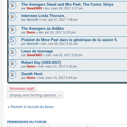
The Avengers Steed and Mrs Peel, The Comic Strips
par
Steed3003
»
jeu. mars 09, 2017 2:17 pm
Interview Linda Thorson.
par
Alexis06
»
mer. juin 07, 2017 7:08 pm
The Avengers au théâtre
par
Denis
»
dim. juil. 02, 2017 12:20 pm
Pistolet de Mme Peel dans le générique de la saison 5.
par
Alexis06
»
dim. mai 28, 2017 9:31 am
Lieux de tournage
par
Steed3003
»
sam. mai 20, 2017 3:28 pm
Robert Day (1922-2017)
par
Denis
»
mar. mars 21, 2017 6:30 pm
Gareth Hunt
par
Denis
»
mar. mars 14, 2017 5:44 pm
Nouveau sujet
Display and Sorting options
Revenir à l’accueil du forum
PERMISSIONS DU FORUM