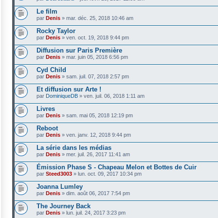
Le film
par
Denis
»
mar. déc. 25, 2018 10:46 am
Rocky Taylor
par
Denis
»
ven. oct. 19, 2018 9:44 pm
Diffusion sur Paris Première
par
Denis
»
mar. juin 05, 2018 6:56 pm
Cyd Child
par
Denis
»
sam. juil. 07, 2018 2:57 pm
Et diffusion sur Arte !
par
DominiqueDB
»
ven. juil. 06, 2018 1:11 am
Livres
par
Denis
»
sam. mai 05, 2018 12:19 pm
Reboot
par
Denis
»
ven. janv. 12, 2018 9:44 pm
La série dans les médias
par
Denis
»
mer. juil. 26, 2017 11:41 am
Émission Phase S - Chapeau Melon et Bottes de Cuir
par
Steed3003
»
lun. oct. 09, 2017 10:34 pm
Joanna Lumley
par
Denis
»
dim. août 06, 2017 7:54 pm
The Journey Back
par
Denis
»
lun. juil. 24, 2017 3:23 pm