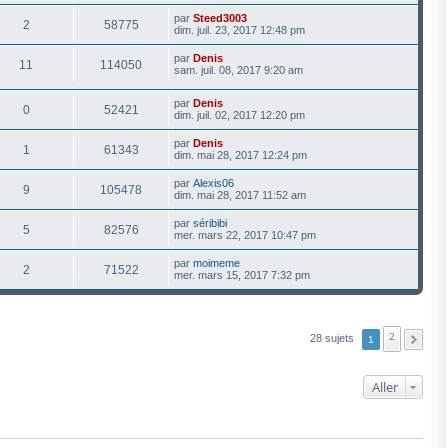
par
Steed3003
2
58775
dim. juil. 23, 2017 12:48 pm
par
Denis
11
114050
sam. juil. 08, 2017 9:20 am
par
Denis
0
52421
dim. juil. 02, 2017 12:20 pm
par
Denis
1
61343
dim. mai 28, 2017 12:24 pm
par
Alexis06
9
105478
dim. mai 28, 2017 11:52 am
par
séribibi
5
82576
mer. mars 22, 2017 10:47 pm
par
moimeme
2
71522
mer. mars 15, 2017 7:32 pm
2
28 sujets
1
Aller