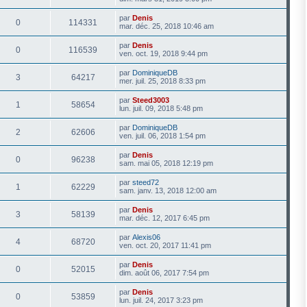
par
Denis
0
114331
mar. déc. 25, 2018 10:46 am
par
Denis
0
116539
ven. oct. 19, 2018 9:44 pm
par
DominiqueDB
3
64217
mer. juil. 25, 2018 8:33 pm
par
Steed3003
1
58654
lun. juil. 09, 2018 5:48 pm
par
DominiqueDB
2
62606
ven. juil. 06, 2018 1:54 pm
par
Denis
0
96238
sam. mai 05, 2018 12:19 pm
par
steed72
1
62229
sam. janv. 13, 2018 12:00 am
par
Denis
3
58139
mar. déc. 12, 2017 6:45 pm
par
Alexis06
4
68720
ven. oct. 20, 2017 11:41 pm
par
Denis
0
52015
dim. août 06, 2017 7:54 pm
par
Denis
0
53859
lun. juil. 24, 2017 3:23 pm