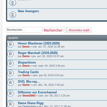
New Avengers
Rechercher
Nouveau sujet
SUJETS
Honor Blackman (1925-2020)
par
Denis
»
mar. avr. 07, 2020 11:48 am
Roger Marshall (1934-2020)
par
Denis
»
jeu. avr. 02, 2020 10:47 am
Disparitions
par
Denis
»
mar. sept. 04, 2018 3:36 pm
Trading Cards
par
Denis
»
sam. juin 29, 2019 9:53 am
DVD, Blu-ray...
par
Denis
»
ven. déc. 30, 2016 7:40 pm
Diffusion sur Eurochannel
par
Steed3003
»
sam. avr. 08, 2017 2:26 am
Dame Diana Rigg
par
Dearesttara
»
jeu. févr. 23, 2017 11:38 am