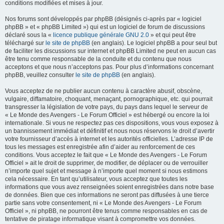
conditions modifiées et mises à jour.
Nos forums sont développés par phpBB (désignés ci-après par « logiciel
phpBB » et « phpBB Limited ») qui est un logiciel de forum de discussions
déclaré sous la «
licence publique générale GNU 2.0
» et qui peut être
téléchargé sur
le site de phpBB
(en anglais). Le logiciel phpBB a pour seul but
de faciliter les discussions sur internet et phpBB Limited ne peut en aucun cas
être tenu comme responsable de la conduite et du contenu que nous
acceptons et que nous n’acceptons pas. Pour plus d’informations concernant
phpBB, veuillez consulter
le site de phpBB
(en anglais).
Vous acceptez de ne publier aucun contenu à caractère abusif, obscène,
vulgaire, diffamatoire, choquant, menaçant, pornographique, etc. qui pourrait
transgresser la législation de votre pays, du pays dans lequel le serveur de
« Le Monde des Avengers - Le Forum Officiel » est hébergé ou encore la loi
internationale. Si vous ne respectez pas ces dispositions, vous vous exposez à
un bannissement immédiat et définitif et nous nous réservons le droit d’avertir
votre fournisseur d’accès à internet et les autorités officielles. L’adresse IP de
tous les messages est enregistrée afin d’aider au renforcement de ces
conditions. Vous acceptez le fait que « Le Monde des Avengers - Le Forum
Officiel » ait le droit de supprimer, de modifier, de déplacer ou de verrouiller
n’importe quel sujet et message à n’importe quel moment si nous estimons
cela nécessaire. En tant qu’utilisateur, vous acceptez que toutes les
informations que vous avez renseignées soient enregistrées dans notre base
de données. Bien que ces informations ne seront pas diffusées à une tierce
partie sans votre consentement, ni « Le Monde des Avengers - Le Forum
Officiel », ni phpBB, ne pourront être tenus comme responsables en cas de
tentative de piratage informatique visant à compromettre vos données.