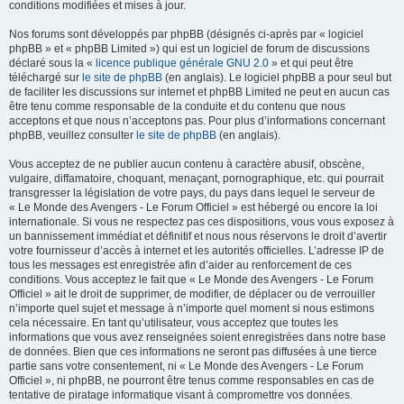
conditions modifiées et mises à jour.
Nos forums sont développés par phpBB (désignés ci-après par « logiciel
phpBB » et « phpBB Limited ») qui est un logiciel de forum de discussions
déclaré sous la «
licence publique générale GNU 2.0
» et qui peut être
téléchargé sur
le site de phpBB
(en anglais). Le logiciel phpBB a pour seul but
de faciliter les discussions sur internet et phpBB Limited ne peut en aucun cas
être tenu comme responsable de la conduite et du contenu que nous
acceptons et que nous n’acceptons pas. Pour plus d’informations concernant
phpBB, veuillez consulter
le site de phpBB
(en anglais).
Vous acceptez de ne publier aucun contenu à caractère abusif, obscène,
vulgaire, diffamatoire, choquant, menaçant, pornographique, etc. qui pourrait
transgresser la législation de votre pays, du pays dans lequel le serveur de
« Le Monde des Avengers - Le Forum Officiel » est hébergé ou encore la loi
internationale. Si vous ne respectez pas ces dispositions, vous vous exposez à
un bannissement immédiat et définitif et nous nous réservons le droit d’avertir
votre fournisseur d’accès à internet et les autorités officielles. L’adresse IP de
tous les messages est enregistrée afin d’aider au renforcement de ces
conditions. Vous acceptez le fait que « Le Monde des Avengers - Le Forum
Officiel » ait le droit de supprimer, de modifier, de déplacer ou de verrouiller
n’importe quel sujet et message à n’importe quel moment si nous estimons
cela nécessaire. En tant qu’utilisateur, vous acceptez que toutes les
informations que vous avez renseignées soient enregistrées dans notre base
de données. Bien que ces informations ne seront pas diffusées à une tierce
partie sans votre consentement, ni « Le Monde des Avengers - Le Forum
Officiel », ni phpBB, ne pourront être tenus comme responsables en cas de
tentative de piratage informatique visant à compromettre vos données.