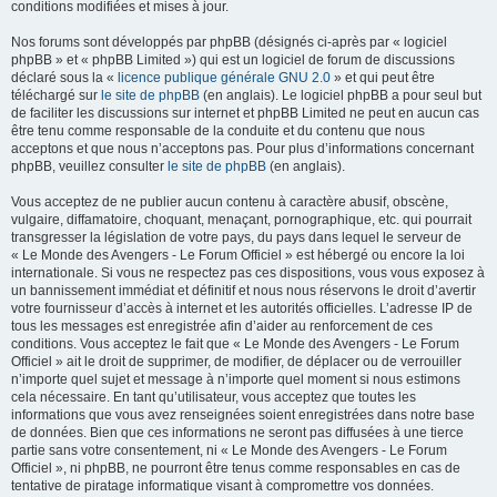
conditions modifiées et mises à jour.
Nos forums sont développés par phpBB (désignés ci-après par « logiciel
phpBB » et « phpBB Limited ») qui est un logiciel de forum de discussions
déclaré sous la «
licence publique générale GNU 2.0
» et qui peut être
téléchargé sur
le site de phpBB
(en anglais). Le logiciel phpBB a pour seul but
de faciliter les discussions sur internet et phpBB Limited ne peut en aucun cas
être tenu comme responsable de la conduite et du contenu que nous
acceptons et que nous n’acceptons pas. Pour plus d’informations concernant
phpBB, veuillez consulter
le site de phpBB
(en anglais).
Vous acceptez de ne publier aucun contenu à caractère abusif, obscène,
vulgaire, diffamatoire, choquant, menaçant, pornographique, etc. qui pourrait
transgresser la législation de votre pays, du pays dans lequel le serveur de
« Le Monde des Avengers - Le Forum Officiel » est hébergé ou encore la loi
internationale. Si vous ne respectez pas ces dispositions, vous vous exposez à
un bannissement immédiat et définitif et nous nous réservons le droit d’avertir
votre fournisseur d’accès à internet et les autorités officielles. L’adresse IP de
tous les messages est enregistrée afin d’aider au renforcement de ces
conditions. Vous acceptez le fait que « Le Monde des Avengers - Le Forum
Officiel » ait le droit de supprimer, de modifier, de déplacer ou de verrouiller
n’importe quel sujet et message à n’importe quel moment si nous estimons
cela nécessaire. En tant qu’utilisateur, vous acceptez que toutes les
informations que vous avez renseignées soient enregistrées dans notre base
de données. Bien que ces informations ne seront pas diffusées à une tierce
partie sans votre consentement, ni « Le Monde des Avengers - Le Forum
Officiel », ni phpBB, ne pourront être tenus comme responsables en cas de
tentative de piratage informatique visant à compromettre vos données.