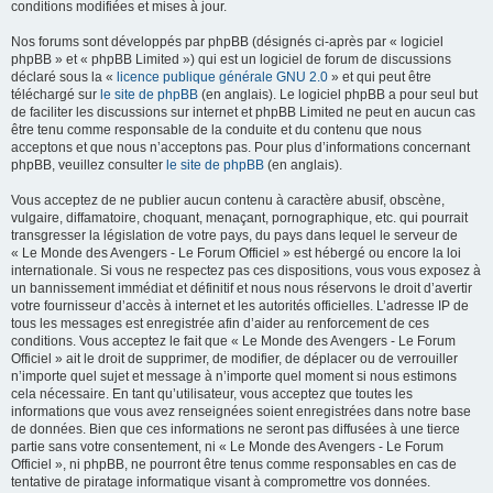
conditions modifiées et mises à jour.
Nos forums sont développés par phpBB (désignés ci-après par « logiciel
phpBB » et « phpBB Limited ») qui est un logiciel de forum de discussions
déclaré sous la «
licence publique générale GNU 2.0
» et qui peut être
téléchargé sur
le site de phpBB
(en anglais). Le logiciel phpBB a pour seul but
de faciliter les discussions sur internet et phpBB Limited ne peut en aucun cas
être tenu comme responsable de la conduite et du contenu que nous
acceptons et que nous n’acceptons pas. Pour plus d’informations concernant
phpBB, veuillez consulter
le site de phpBB
(en anglais).
Vous acceptez de ne publier aucun contenu à caractère abusif, obscène,
vulgaire, diffamatoire, choquant, menaçant, pornographique, etc. qui pourrait
transgresser la législation de votre pays, du pays dans lequel le serveur de
« Le Monde des Avengers - Le Forum Officiel » est hébergé ou encore la loi
internationale. Si vous ne respectez pas ces dispositions, vous vous exposez à
un bannissement immédiat et définitif et nous nous réservons le droit d’avertir
votre fournisseur d’accès à internet et les autorités officielles. L’adresse IP de
tous les messages est enregistrée afin d’aider au renforcement de ces
conditions. Vous acceptez le fait que « Le Monde des Avengers - Le Forum
Officiel » ait le droit de supprimer, de modifier, de déplacer ou de verrouiller
n’importe quel sujet et message à n’importe quel moment si nous estimons
cela nécessaire. En tant qu’utilisateur, vous acceptez que toutes les
informations que vous avez renseignées soient enregistrées dans notre base
de données. Bien que ces informations ne seront pas diffusées à une tierce
partie sans votre consentement, ni « Le Monde des Avengers - Le Forum
Officiel », ni phpBB, ne pourront être tenus comme responsables en cas de
tentative de piratage informatique visant à compromettre vos données.