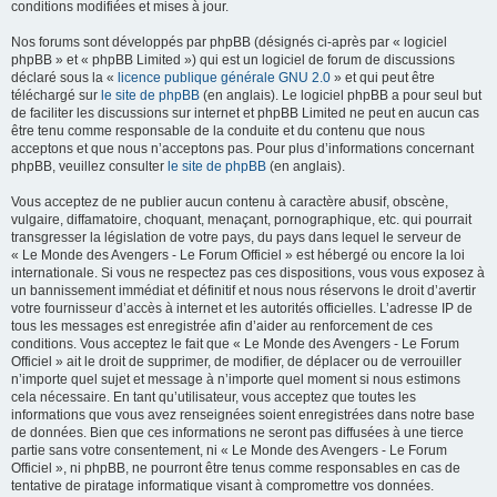
conditions modifiées et mises à jour.
Nos forums sont développés par phpBB (désignés ci-après par « logiciel
phpBB » et « phpBB Limited ») qui est un logiciel de forum de discussions
déclaré sous la «
licence publique générale GNU 2.0
» et qui peut être
téléchargé sur
le site de phpBB
(en anglais). Le logiciel phpBB a pour seul but
de faciliter les discussions sur internet et phpBB Limited ne peut en aucun cas
être tenu comme responsable de la conduite et du contenu que nous
acceptons et que nous n’acceptons pas. Pour plus d’informations concernant
phpBB, veuillez consulter
le site de phpBB
(en anglais).
Vous acceptez de ne publier aucun contenu à caractère abusif, obscène,
vulgaire, diffamatoire, choquant, menaçant, pornographique, etc. qui pourrait
transgresser la législation de votre pays, du pays dans lequel le serveur de
« Le Monde des Avengers - Le Forum Officiel » est hébergé ou encore la loi
internationale. Si vous ne respectez pas ces dispositions, vous vous exposez à
un bannissement immédiat et définitif et nous nous réservons le droit d’avertir
votre fournisseur d’accès à internet et les autorités officielles. L’adresse IP de
tous les messages est enregistrée afin d’aider au renforcement de ces
conditions. Vous acceptez le fait que « Le Monde des Avengers - Le Forum
Officiel » ait le droit de supprimer, de modifier, de déplacer ou de verrouiller
n’importe quel sujet et message à n’importe quel moment si nous estimons
cela nécessaire. En tant qu’utilisateur, vous acceptez que toutes les
informations que vous avez renseignées soient enregistrées dans notre base
de données. Bien que ces informations ne seront pas diffusées à une tierce
partie sans votre consentement, ni « Le Monde des Avengers - Le Forum
Officiel », ni phpBB, ne pourront être tenus comme responsables en cas de
tentative de piratage informatique visant à compromettre vos données.