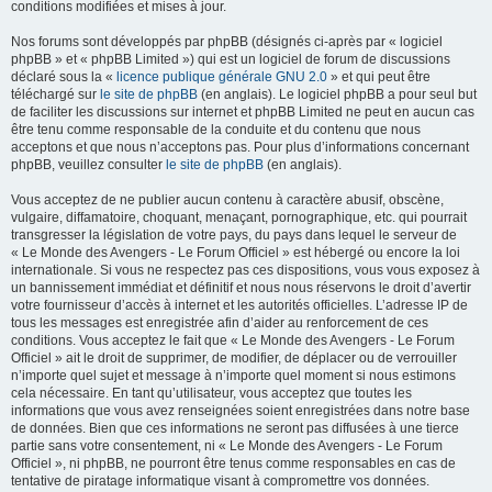
conditions modifiées et mises à jour.
Nos forums sont développés par phpBB (désignés ci-après par « logiciel
phpBB » et « phpBB Limited ») qui est un logiciel de forum de discussions
déclaré sous la «
licence publique générale GNU 2.0
» et qui peut être
téléchargé sur
le site de phpBB
(en anglais). Le logiciel phpBB a pour seul but
de faciliter les discussions sur internet et phpBB Limited ne peut en aucun cas
être tenu comme responsable de la conduite et du contenu que nous
acceptons et que nous n’acceptons pas. Pour plus d’informations concernant
phpBB, veuillez consulter
le site de phpBB
(en anglais).
Vous acceptez de ne publier aucun contenu à caractère abusif, obscène,
vulgaire, diffamatoire, choquant, menaçant, pornographique, etc. qui pourrait
transgresser la législation de votre pays, du pays dans lequel le serveur de
« Le Monde des Avengers - Le Forum Officiel » est hébergé ou encore la loi
internationale. Si vous ne respectez pas ces dispositions, vous vous exposez à
un bannissement immédiat et définitif et nous nous réservons le droit d’avertir
votre fournisseur d’accès à internet et les autorités officielles. L’adresse IP de
tous les messages est enregistrée afin d’aider au renforcement de ces
conditions. Vous acceptez le fait que « Le Monde des Avengers - Le Forum
Officiel » ait le droit de supprimer, de modifier, de déplacer ou de verrouiller
n’importe quel sujet et message à n’importe quel moment si nous estimons
cela nécessaire. En tant qu’utilisateur, vous acceptez que toutes les
informations que vous avez renseignées soient enregistrées dans notre base
de données. Bien que ces informations ne seront pas diffusées à une tierce
partie sans votre consentement, ni « Le Monde des Avengers - Le Forum
Officiel », ni phpBB, ne pourront être tenus comme responsables en cas de
tentative de piratage informatique visant à compromettre vos données.