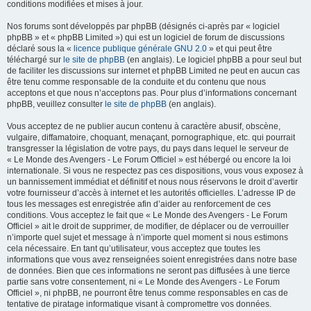
conditions modifiées et mises à jour.
Nos forums sont développés par phpBB (désignés ci-après par « logiciel
phpBB » et « phpBB Limited ») qui est un logiciel de forum de discussions
déclaré sous la «
licence publique générale GNU 2.0
» et qui peut être
téléchargé sur
le site de phpBB
(en anglais). Le logiciel phpBB a pour seul but
de faciliter les discussions sur internet et phpBB Limited ne peut en aucun cas
être tenu comme responsable de la conduite et du contenu que nous
acceptons et que nous n’acceptons pas. Pour plus d’informations concernant
phpBB, veuillez consulter
le site de phpBB
(en anglais).
Vous acceptez de ne publier aucun contenu à caractère abusif, obscène,
vulgaire, diffamatoire, choquant, menaçant, pornographique, etc. qui pourrait
transgresser la législation de votre pays, du pays dans lequel le serveur de
« Le Monde des Avengers - Le Forum Officiel » est hébergé ou encore la loi
internationale. Si vous ne respectez pas ces dispositions, vous vous exposez à
un bannissement immédiat et définitif et nous nous réservons le droit d’avertir
votre fournisseur d’accès à internet et les autorités officielles. L’adresse IP de
tous les messages est enregistrée afin d’aider au renforcement de ces
conditions. Vous acceptez le fait que « Le Monde des Avengers - Le Forum
Officiel » ait le droit de supprimer, de modifier, de déplacer ou de verrouiller
n’importe quel sujet et message à n’importe quel moment si nous estimons
cela nécessaire. En tant qu’utilisateur, vous acceptez que toutes les
informations que vous avez renseignées soient enregistrées dans notre base
de données. Bien que ces informations ne seront pas diffusées à une tierce
partie sans votre consentement, ni « Le Monde des Avengers - Le Forum
Officiel », ni phpBB, ne pourront être tenus comme responsables en cas de
tentative de piratage informatique visant à compromettre vos données.