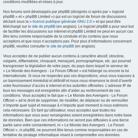
conditions modifiées et mises à jour.
Nos forums sont développés par phpBB (désignés ci-après par « logiciel
phpBB » et « phpBB Limited ») qui est un logiciel de forum de discussions
déclaré sous la «
licence publique générale GNU 2.0
» et qui peut être
téléchargé sur
le site de phpBB
(en anglais). Le logiciel phpBB a pour seul but
de faciliter les discussions sur internet et phpBB Limited ne peut en aucun cas
être tenu comme responsable de la conduite et du contenu que nous
acceptons et que nous n’acceptons pas. Pour plus d’informations concernant
phpBB, veuillez consulter
le site de phpBB
(en anglais).
Vous acceptez de ne publier aucun contenu à caractère abusif, obscène,
vulgaire, diffamatoire, choquant, menaçant, pornographique, etc. qui pourrait
transgresser la législation de votre pays, du pays dans lequel le serveur de
« Le Monde des Avengers - Le Forum Officiel » est hébergé ou encore la loi
internationale. Si vous ne respectez pas ces dispositions, vous vous exposez à
un bannissement immédiat et définitif et nous nous réservons le droit d’avertir
votre fournisseur d’accès à internet et les autorités officielles. L’adresse IP de
tous les messages est enregistrée afin d’aider au renforcement de ces
conditions. Vous acceptez le fait que « Le Monde des Avengers - Le Forum
Officiel » ait le droit de supprimer, de modifier, de déplacer ou de verrouiller
n’importe quel sujet et message à n’importe quel moment si nous estimons
cela nécessaire. En tant qu’utilisateur, vous acceptez que toutes les
informations que vous avez renseignées soient enregistrées dans notre base
de données. Bien que ces informations ne seront pas diffusées à une tierce
partie sans votre consentement, ni « Le Monde des Avengers - Le Forum
Officiel », ni phpBB, ne pourront être tenus comme responsables en cas de
tentative de piratage informatique visant à compromettre vos données.