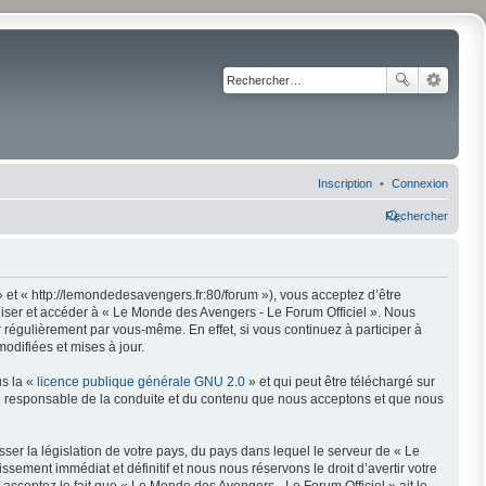
Inscription
Connexion
Rechercher
 et « http://lemondedesavengers.fr:80/forum »), vous acceptez d’être
liser et accéder à « Le Monde des Avengers - Le Forum Officiel ». Nous
régulièrement par vous-même. En effet, si vous continuez à participer à
odifiées et mises à jour.
us la «
licence publique générale GNU 2.0
» et qui peut être téléchargé sur
mme responsable de la conduite et du contenu que nous acceptons et que nous
ser la législation de votre pays, du pays dans lequel le serveur de « Le
ement immédiat et définitif et nous nous réservons le droit d’avertir votre