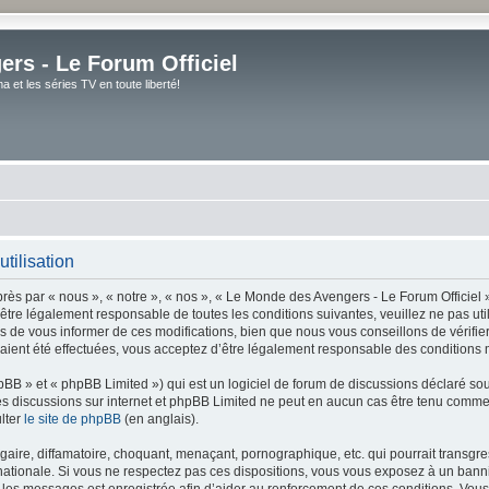
rs - Le Forum Officiel
et les séries TV en toute liberté!
tilisation
ès par « nous », « notre », « nos », « Le Monde des Avengers - Le Forum Officiel »
tre légalement responsable de toutes les conditions suivantes, veuillez ne pas uti
de vous informer de ces modifications, bien que nous vous conseillons de vérifier 
ient été effectuées, vous acceptez d’être légalement responsable des conditions m
BB » et « phpBB Limited ») qui est un logiciel de forum de discussions déclaré so
er les discussions sur internet et phpBB Limited ne peut en aucun cas être tenu co
lter
le site de phpBB
(en anglais).
ire, diffamatoire, choquant, menaçant, pornographique, etc. qui pourrait transgres
ationale. Si vous ne respectez pas ces dispositions, vous vous exposez à un banniss