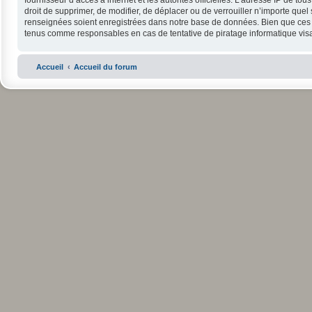
fournisseur d’accès à internet et les autorités officielles. L’adresse IP de 
droit de supprimer, de modifier, de déplacer ou de verrouiller n’importe que
renseignées soient enregistrées dans notre base de données. Bien que ces in
tenus comme responsables en cas de tentative de piratage informatique vi
Accueil
Accueil du forum