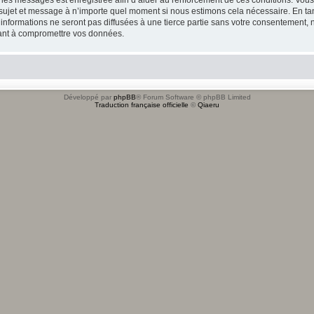
tous les messages est enregistrée afin d’aider au renforcement de ces conditions. Vou
l sujet et message à n’importe quel moment si nous estimons cela nécessaire. En tan
formations ne seront pas diffusées à une tierce partie sans votre consentement, n
sant à compromettre vos données.
Développé par
phpBB
® Forum Software © phpBB Limited
Traduction française officielle
©
Qiaeru