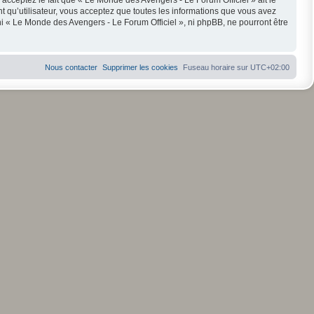
s acceptez le fait que « Le Monde des Avengers - Le Forum Officiel » ait le
t qu’utilisateur, vous acceptez que toutes les informations que vous avez
i « Le Monde des Avengers - Le Forum Officiel », ni phpBB, ne pourront être
Nous contacter
Supprimer les cookies
Fuseau horaire sur
UTC+02:00