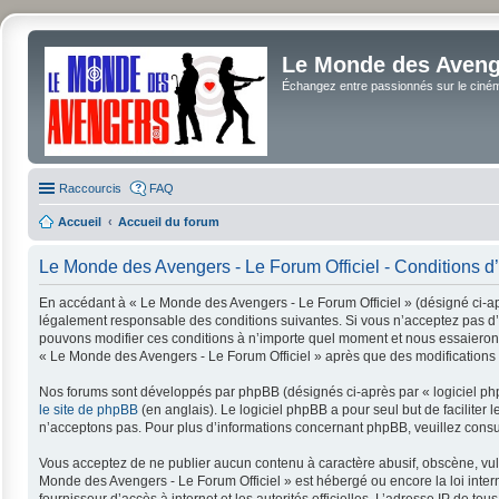
Le Monde des Avenge
Échangez entre passionnés sur le cinéma 
Raccourcis
FAQ
Accueil
Accueil du forum
Le Monde des Avengers - Le Forum Officiel - Conditions d’u
En accédant à « Le Monde des Avengers - Le Forum Officiel » (désigné ci-apr
légalement responsable des conditions suivantes. Si vous n’acceptez pas d’ê
pouvons modifier ces conditions à n’importe quel moment et nous essaierons 
« Le Monde des Avengers - Le Forum Officiel » après que des modifications a
Nos forums sont développés par phpBB (désignés ci-après par « logiciel php
le site de phpBB
(en anglais). Le logiciel phpBB a pour seul but de facilit
n’acceptons pas. Pour plus d’informations concernant phpBB, veuillez consu
Vous acceptez de ne publier aucun contenu à caractère abusif, obscène, vulga
Monde des Avengers - Le Forum Officiel » est hébergé ou encore la loi intern