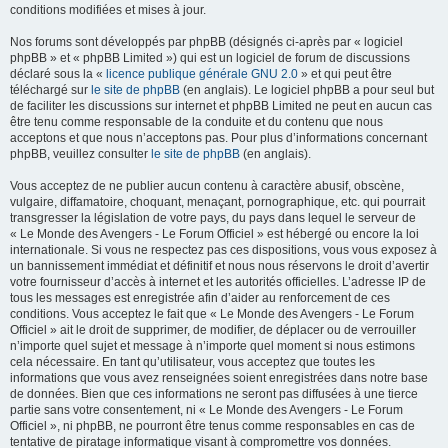
conditions modifiées et mises à jour.
Nos forums sont développés par phpBB (désignés ci-après par « logiciel
phpBB » et « phpBB Limited ») qui est un logiciel de forum de discussions
déclaré sous la «
licence publique générale GNU 2.0
» et qui peut être
téléchargé sur
le site de phpBB
(en anglais). Le logiciel phpBB a pour seul but
de faciliter les discussions sur internet et phpBB Limited ne peut en aucun cas
être tenu comme responsable de la conduite et du contenu que nous
acceptons et que nous n’acceptons pas. Pour plus d’informations concernant
phpBB, veuillez consulter
le site de phpBB
(en anglais).
Vous acceptez de ne publier aucun contenu à caractère abusif, obscène,
vulgaire, diffamatoire, choquant, menaçant, pornographique, etc. qui pourrait
transgresser la législation de votre pays, du pays dans lequel le serveur de
« Le Monde des Avengers - Le Forum Officiel » est hébergé ou encore la loi
internationale. Si vous ne respectez pas ces dispositions, vous vous exposez à
un bannissement immédiat et définitif et nous nous réservons le droit d’avertir
votre fournisseur d’accès à internet et les autorités officielles. L’adresse IP de
tous les messages est enregistrée afin d’aider au renforcement de ces
conditions. Vous acceptez le fait que « Le Monde des Avengers - Le Forum
Officiel » ait le droit de supprimer, de modifier, de déplacer ou de verrouiller
n’importe quel sujet et message à n’importe quel moment si nous estimons
cela nécessaire. En tant qu’utilisateur, vous acceptez que toutes les
informations que vous avez renseignées soient enregistrées dans notre base
de données. Bien que ces informations ne seront pas diffusées à une tierce
partie sans votre consentement, ni « Le Monde des Avengers - Le Forum
Officiel », ni phpBB, ne pourront être tenus comme responsables en cas de
tentative de piratage informatique visant à compromettre vos données.