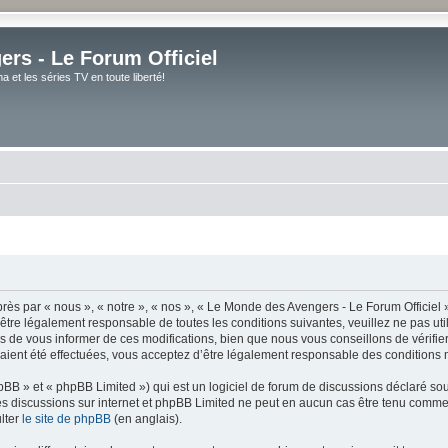
rs - Le Forum Officiel
et les séries TV en toute liberté!
ès par « nous », « notre », « nos », « Le Monde des Avengers - Le Forum Officiel »
tre légalement responsable de toutes les conditions suivantes, veuillez ne pas uti
de vous informer de ces modifications, bien que nous vous conseillons de vérifier 
ient été effectuées, vous acceptez d’être légalement responsable des conditions m
BB » et « phpBB Limited ») qui est un logiciel de forum de discussions déclaré so
er les discussions sur internet et phpBB Limited ne peut en aucun cas être tenu co
lter
le site de phpBB
(en anglais).