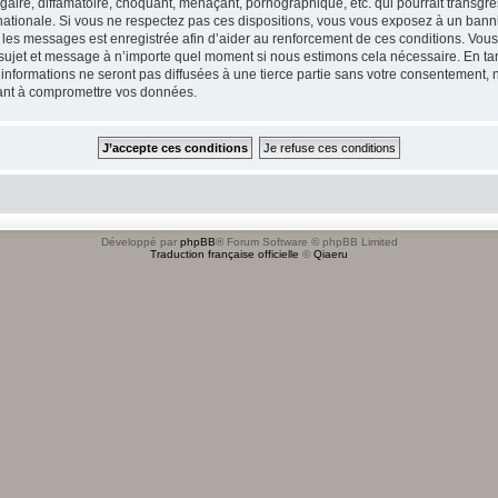
ire, diffamatoire, choquant, menaçant, pornographique, etc. qui pourrait transgres
ationale. Si vous ne respectez pas ces dispositions, vous vous exposez à un banniss
tous les messages est enregistrée afin d’aider au renforcement de ces conditions. Vou
l sujet et message à n’importe quel moment si nous estimons cela nécessaire. En tan
formations ne seront pas diffusées à une tierce partie sans votre consentement, n
sant à compromettre vos données.
Développé par
phpBB
® Forum Software © phpBB Limited
Traduction française officielle
©
Qiaeru