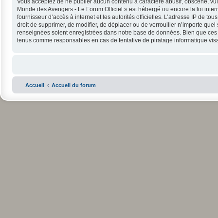
Vous acceptez de ne publier aucun contenu à caractère abusif, obscène, vulga
Monde des Avengers - Le Forum Officiel » est hébergé ou encore la loi intern
fournisseur d’accès à internet et les autorités officielles. L’adresse IP de 
droit de supprimer, de modifier, de déplacer ou de verrouiller n’importe que
renseignées soient enregistrées dans notre base de données. Bien que ces in
tenus comme responsables en cas de tentative de piratage informatique vi
Accueil
Accueil du forum