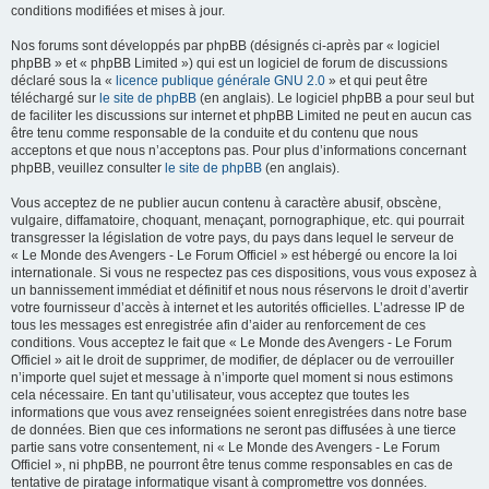
conditions modifiées et mises à jour.
Nos forums sont développés par phpBB (désignés ci-après par « logiciel
phpBB » et « phpBB Limited ») qui est un logiciel de forum de discussions
déclaré sous la «
licence publique générale GNU 2.0
» et qui peut être
téléchargé sur
le site de phpBB
(en anglais). Le logiciel phpBB a pour seul but
de faciliter les discussions sur internet et phpBB Limited ne peut en aucun cas
être tenu comme responsable de la conduite et du contenu que nous
acceptons et que nous n’acceptons pas. Pour plus d’informations concernant
phpBB, veuillez consulter
le site de phpBB
(en anglais).
Vous acceptez de ne publier aucun contenu à caractère abusif, obscène,
vulgaire, diffamatoire, choquant, menaçant, pornographique, etc. qui pourrait
transgresser la législation de votre pays, du pays dans lequel le serveur de
« Le Monde des Avengers - Le Forum Officiel » est hébergé ou encore la loi
internationale. Si vous ne respectez pas ces dispositions, vous vous exposez à
un bannissement immédiat et définitif et nous nous réservons le droit d’avertir
votre fournisseur d’accès à internet et les autorités officielles. L’adresse IP de
tous les messages est enregistrée afin d’aider au renforcement de ces
conditions. Vous acceptez le fait que « Le Monde des Avengers - Le Forum
Officiel » ait le droit de supprimer, de modifier, de déplacer ou de verrouiller
n’importe quel sujet et message à n’importe quel moment si nous estimons
cela nécessaire. En tant qu’utilisateur, vous acceptez que toutes les
informations que vous avez renseignées soient enregistrées dans notre base
de données. Bien que ces informations ne seront pas diffusées à une tierce
partie sans votre consentement, ni « Le Monde des Avengers - Le Forum
Officiel », ni phpBB, ne pourront être tenus comme responsables en cas de
tentative de piratage informatique visant à compromettre vos données.