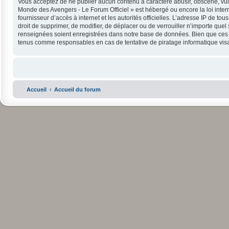
Vous acceptez de ne publier aucun contenu à caractère abusif, obscène, vulga
Monde des Avengers - Le Forum Officiel » est hébergé ou encore la loi intern
fournisseur d’accès à internet et les autorités officielles. L’adresse IP de 
droit de supprimer, de modifier, de déplacer ou de verrouiller n’importe que
renseignées soient enregistrées dans notre base de données. Bien que ces in
tenus comme responsables en cas de tentative de piratage informatique vi
Accueil
Accueil du forum