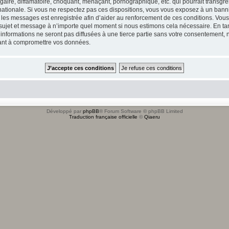
ire, diffamatoire, choquant, menaçant, pornographique, etc. qui pourrait transgres
ationale. Si vous ne respectez pas ces dispositions, vous vous exposez à un banniss
tous les messages est enregistrée afin d’aider au renforcement de ces conditions. Vou
l sujet et message à n’importe quel moment si nous estimons cela nécessaire. En tan
formations ne seront pas diffusées à une tierce partie sans votre consentement, n
sant à compromettre vos données.
Développé par
phpBB
® Forum Software © phpBB Limited
Traduction française officielle
©
Qiaeru