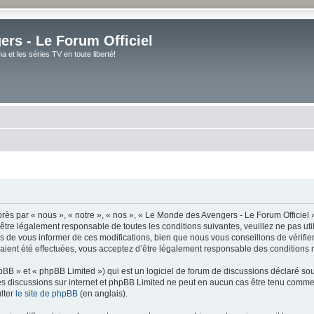
rs - Le Forum Officiel
et les séries TV en toute liberté!
ès par « nous », « notre », « nos », « Le Monde des Avengers - Le Forum Officiel »
tre légalement responsable de toutes les conditions suivantes, veuillez ne pas uti
de vous informer de ces modifications, bien que nous vous conseillons de vérifier 
ient été effectuées, vous acceptez d’être légalement responsable des conditions m
BB » et « phpBB Limited ») qui est un logiciel de forum de discussions déclaré so
er les discussions sur internet et phpBB Limited ne peut en aucun cas être tenu co
lter
le site de phpBB
(en anglais).