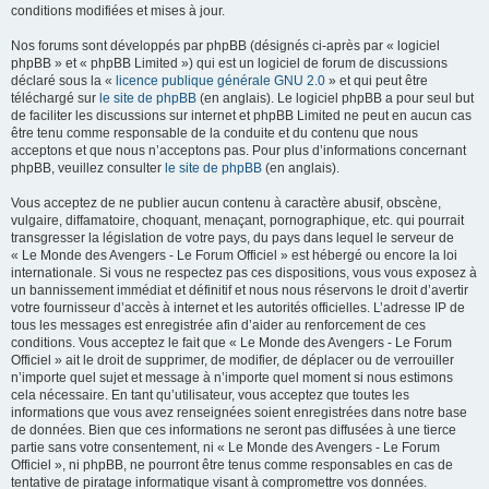
conditions modifiées et mises à jour.
Nos forums sont développés par phpBB (désignés ci-après par « logiciel
phpBB » et « phpBB Limited ») qui est un logiciel de forum de discussions
déclaré sous la «
licence publique générale GNU 2.0
» et qui peut être
téléchargé sur
le site de phpBB
(en anglais). Le logiciel phpBB a pour seul but
de faciliter les discussions sur internet et phpBB Limited ne peut en aucun cas
être tenu comme responsable de la conduite et du contenu que nous
acceptons et que nous n’acceptons pas. Pour plus d’informations concernant
phpBB, veuillez consulter
le site de phpBB
(en anglais).
Vous acceptez de ne publier aucun contenu à caractère abusif, obscène,
vulgaire, diffamatoire, choquant, menaçant, pornographique, etc. qui pourrait
transgresser la législation de votre pays, du pays dans lequel le serveur de
« Le Monde des Avengers - Le Forum Officiel » est hébergé ou encore la loi
internationale. Si vous ne respectez pas ces dispositions, vous vous exposez à
un bannissement immédiat et définitif et nous nous réservons le droit d’avertir
votre fournisseur d’accès à internet et les autorités officielles. L’adresse IP de
tous les messages est enregistrée afin d’aider au renforcement de ces
conditions. Vous acceptez le fait que « Le Monde des Avengers - Le Forum
Officiel » ait le droit de supprimer, de modifier, de déplacer ou de verrouiller
n’importe quel sujet et message à n’importe quel moment si nous estimons
cela nécessaire. En tant qu’utilisateur, vous acceptez que toutes les
informations que vous avez renseignées soient enregistrées dans notre base
de données. Bien que ces informations ne seront pas diffusées à une tierce
partie sans votre consentement, ni « Le Monde des Avengers - Le Forum
Officiel », ni phpBB, ne pourront être tenus comme responsables en cas de
tentative de piratage informatique visant à compromettre vos données.