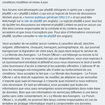
conditions modifiées et mises à jour.
Nos forums sont développés par phpBB (désignés ci-après par « logiciel
phpBB » et « phpBB Limited ») qui est un logiciel de forum de discussions
déclaré sous la «
licence publique générale GNU 2.0
» et qui peut être
téléchargé sur
le site de phpBB
(en anglais). Le logiciel phpBB a pour seul but
de faciliter les discussions sur internet et phpBB Limited ne peut en aucun cas
être tenu comme responsable de la conduite et du contenu que nous
acceptons et que nous n’acceptons pas. Pour plus d’informations concernant
phpBB, veuillez consulter
le site de phpBB
(en anglais).
Vous acceptez de ne publier aucun contenu à caractère abusif, obscène,
vulgaire, diffamatoire, choquant, menaçant, pornographique, etc. qui pourrait
transgresser la législation de votre pays, du pays dans lequel le serveur de
« Le Monde des Avengers - Le Forum Officiel » est hébergé ou encore la loi
internationale. Si vous ne respectez pas ces dispositions, vous vous exposez à
un bannissement immédiat et définitif et nous nous réservons le droit d’avertir
votre fournisseur d’accès à internet et les autorités officielles. L’adresse IP de
tous les messages est enregistrée afin d’aider au renforcement de ces
conditions. Vous acceptez le fait que « Le Monde des Avengers - Le Forum
Officiel » ait le droit de supprimer, de modifier, de déplacer ou de verrouiller
n’importe quel sujet et message à n’importe quel moment si nous estimons
cela nécessaire. En tant qu’utilisateur, vous acceptez que toutes les
informations que vous avez renseignées soient enregistrées dans notre base
de données. Bien que ces informations ne seront pas diffusées à une tierce
partie sans votre consentement, ni « Le Monde des Avengers - Le Forum
Officiel », ni phpBB, ne pourront être tenus comme responsables en cas de
tentative de piratage informatique visant à compromettre vos données.