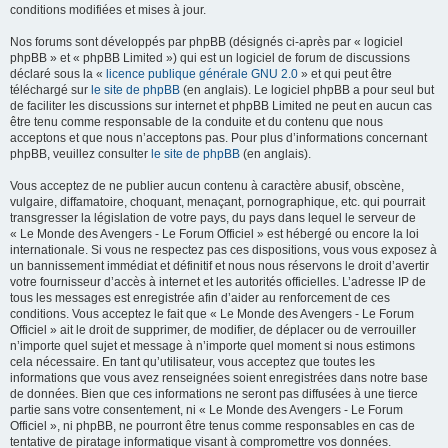
conditions modifiées et mises à jour.
Nos forums sont développés par phpBB (désignés ci-après par « logiciel
phpBB » et « phpBB Limited ») qui est un logiciel de forum de discussions
déclaré sous la «
licence publique générale GNU 2.0
» et qui peut être
téléchargé sur
le site de phpBB
(en anglais). Le logiciel phpBB a pour seul but
de faciliter les discussions sur internet et phpBB Limited ne peut en aucun cas
être tenu comme responsable de la conduite et du contenu que nous
acceptons et que nous n’acceptons pas. Pour plus d’informations concernant
phpBB, veuillez consulter
le site de phpBB
(en anglais).
Vous acceptez de ne publier aucun contenu à caractère abusif, obscène,
vulgaire, diffamatoire, choquant, menaçant, pornographique, etc. qui pourrait
transgresser la législation de votre pays, du pays dans lequel le serveur de
« Le Monde des Avengers - Le Forum Officiel » est hébergé ou encore la loi
internationale. Si vous ne respectez pas ces dispositions, vous vous exposez à
un bannissement immédiat et définitif et nous nous réservons le droit d’avertir
votre fournisseur d’accès à internet et les autorités officielles. L’adresse IP de
tous les messages est enregistrée afin d’aider au renforcement de ces
conditions. Vous acceptez le fait que « Le Monde des Avengers - Le Forum
Officiel » ait le droit de supprimer, de modifier, de déplacer ou de verrouiller
n’importe quel sujet et message à n’importe quel moment si nous estimons
cela nécessaire. En tant qu’utilisateur, vous acceptez que toutes les
informations que vous avez renseignées soient enregistrées dans notre base
de données. Bien que ces informations ne seront pas diffusées à une tierce
partie sans votre consentement, ni « Le Monde des Avengers - Le Forum
Officiel », ni phpBB, ne pourront être tenus comme responsables en cas de
tentative de piratage informatique visant à compromettre vos données.