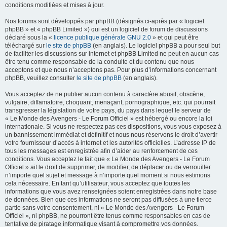
conditions modifiées et mises à jour.
Nos forums sont développés par phpBB (désignés ci-après par « logiciel
phpBB » et « phpBB Limited ») qui est un logiciel de forum de discussions
déclaré sous la «
licence publique générale GNU 2.0
» et qui peut être
téléchargé sur
le site de phpBB
(en anglais). Le logiciel phpBB a pour seul but
de faciliter les discussions sur internet et phpBB Limited ne peut en aucun cas
être tenu comme responsable de la conduite et du contenu que nous
acceptons et que nous n’acceptons pas. Pour plus d’informations concernant
phpBB, veuillez consulter
le site de phpBB
(en anglais).
Vous acceptez de ne publier aucun contenu à caractère abusif, obscène,
vulgaire, diffamatoire, choquant, menaçant, pornographique, etc. qui pourrait
transgresser la législation de votre pays, du pays dans lequel le serveur de
« Le Monde des Avengers - Le Forum Officiel » est hébergé ou encore la loi
internationale. Si vous ne respectez pas ces dispositions, vous vous exposez à
un bannissement immédiat et définitif et nous nous réservons le droit d’avertir
votre fournisseur d’accès à internet et les autorités officielles. L’adresse IP de
tous les messages est enregistrée afin d’aider au renforcement de ces
conditions. Vous acceptez le fait que « Le Monde des Avengers - Le Forum
Officiel » ait le droit de supprimer, de modifier, de déplacer ou de verrouiller
n’importe quel sujet et message à n’importe quel moment si nous estimons
cela nécessaire. En tant qu’utilisateur, vous acceptez que toutes les
informations que vous avez renseignées soient enregistrées dans notre base
de données. Bien que ces informations ne seront pas diffusées à une tierce
partie sans votre consentement, ni « Le Monde des Avengers - Le Forum
Officiel », ni phpBB, ne pourront être tenus comme responsables en cas de
tentative de piratage informatique visant à compromettre vos données.