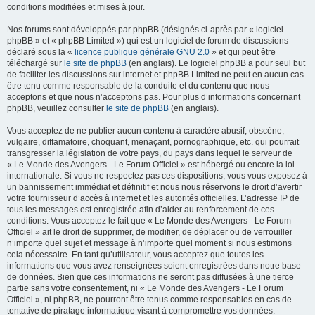
conditions modifiées et mises à jour.
Nos forums sont développés par phpBB (désignés ci-après par « logiciel
phpBB » et « phpBB Limited ») qui est un logiciel de forum de discussions
déclaré sous la «
licence publique générale GNU 2.0
» et qui peut être
téléchargé sur
le site de phpBB
(en anglais). Le logiciel phpBB a pour seul but
de faciliter les discussions sur internet et phpBB Limited ne peut en aucun cas
être tenu comme responsable de la conduite et du contenu que nous
acceptons et que nous n’acceptons pas. Pour plus d’informations concernant
phpBB, veuillez consulter
le site de phpBB
(en anglais).
Vous acceptez de ne publier aucun contenu à caractère abusif, obscène,
vulgaire, diffamatoire, choquant, menaçant, pornographique, etc. qui pourrait
transgresser la législation de votre pays, du pays dans lequel le serveur de
« Le Monde des Avengers - Le Forum Officiel » est hébergé ou encore la loi
internationale. Si vous ne respectez pas ces dispositions, vous vous exposez à
un bannissement immédiat et définitif et nous nous réservons le droit d’avertir
votre fournisseur d’accès à internet et les autorités officielles. L’adresse IP de
tous les messages est enregistrée afin d’aider au renforcement de ces
conditions. Vous acceptez le fait que « Le Monde des Avengers - Le Forum
Officiel » ait le droit de supprimer, de modifier, de déplacer ou de verrouiller
n’importe quel sujet et message à n’importe quel moment si nous estimons
cela nécessaire. En tant qu’utilisateur, vous acceptez que toutes les
informations que vous avez renseignées soient enregistrées dans notre base
de données. Bien que ces informations ne seront pas diffusées à une tierce
partie sans votre consentement, ni « Le Monde des Avengers - Le Forum
Officiel », ni phpBB, ne pourront être tenus comme responsables en cas de
tentative de piratage informatique visant à compromettre vos données.