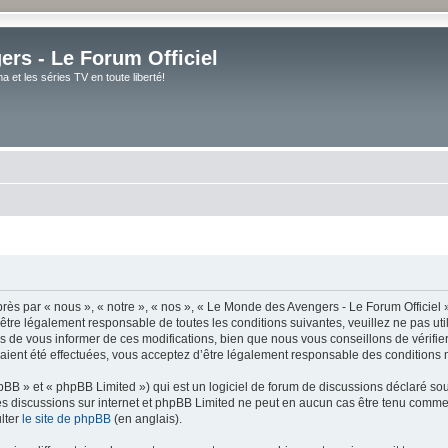
rs - Le Forum Officiel
et les séries TV en toute liberté!
ès par « nous », « notre », « nos », « Le Monde des Avengers - Le Forum Officiel »
tre légalement responsable de toutes les conditions suivantes, veuillez ne pas uti
de vous informer de ces modifications, bien que nous vous conseillons de vérifier 
ient été effectuées, vous acceptez d’être légalement responsable des conditions m
BB » et « phpBB Limited ») qui est un logiciel de forum de discussions déclaré so
er les discussions sur internet et phpBB Limited ne peut en aucun cas être tenu co
lter
le site de phpBB
(en anglais).