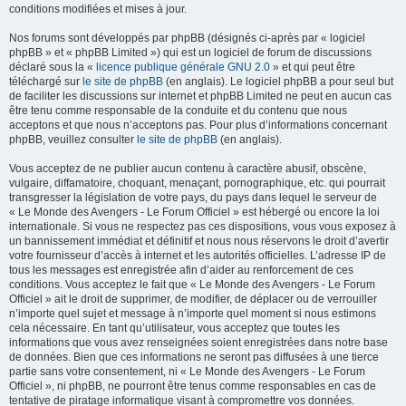
conditions modifiées et mises à jour.
Nos forums sont développés par phpBB (désignés ci-après par « logiciel
phpBB » et « phpBB Limited ») qui est un logiciel de forum de discussions
déclaré sous la «
licence publique générale GNU 2.0
» et qui peut être
téléchargé sur
le site de phpBB
(en anglais). Le logiciel phpBB a pour seul but
de faciliter les discussions sur internet et phpBB Limited ne peut en aucun cas
être tenu comme responsable de la conduite et du contenu que nous
acceptons et que nous n’acceptons pas. Pour plus d’informations concernant
phpBB, veuillez consulter
le site de phpBB
(en anglais).
Vous acceptez de ne publier aucun contenu à caractère abusif, obscène,
vulgaire, diffamatoire, choquant, menaçant, pornographique, etc. qui pourrait
transgresser la législation de votre pays, du pays dans lequel le serveur de
« Le Monde des Avengers - Le Forum Officiel » est hébergé ou encore la loi
internationale. Si vous ne respectez pas ces dispositions, vous vous exposez à
un bannissement immédiat et définitif et nous nous réservons le droit d’avertir
votre fournisseur d’accès à internet et les autorités officielles. L’adresse IP de
tous les messages est enregistrée afin d’aider au renforcement de ces
conditions. Vous acceptez le fait que « Le Monde des Avengers - Le Forum
Officiel » ait le droit de supprimer, de modifier, de déplacer ou de verrouiller
n’importe quel sujet et message à n’importe quel moment si nous estimons
cela nécessaire. En tant qu’utilisateur, vous acceptez que toutes les
informations que vous avez renseignées soient enregistrées dans notre base
de données. Bien que ces informations ne seront pas diffusées à une tierce
partie sans votre consentement, ni « Le Monde des Avengers - Le Forum
Officiel », ni phpBB, ne pourront être tenus comme responsables en cas de
tentative de piratage informatique visant à compromettre vos données.