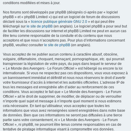
conditions modifiées et mises à jour.
Nos forums sont développés par phpBB (désignés ci-après par « logiciel
phpBB » et « phpBB Limited ») qui est un logiciel de forum de discussions
déclaré sous la «
licence publique générale GNU 2.0
» et qui peut être
téléchargé sur
le site de phpBB
(en anglais). Le logiciel phpBB a pour seul but
de faciliter les discussions sur internet et phpBB Limited ne peut en aucun cas
être tenu comme responsable de la conduite et du contenu que nous
acceptons et que nous n’acceptons pas. Pour plus d’informations concernant
phpBB, veuillez consulter
le site de phpBB
(en anglais).
Vous acceptez de ne publier aucun contenu à caractère abusif, obscène,
vulgaire, diffamatoire, choquant, menaçant, pornographique, etc. qui pourrait
transgresser la législation de votre pays, du pays dans lequel le serveur de
« Le Monde des Avengers - Le Forum Officiel » est hébergé ou encore la loi
internationale. Si vous ne respectez pas ces dispositions, vous vous exposez à
un bannissement immédiat et définitif et nous nous réservons le droit d’avertir
votre fournisseur d’accès à internet et les autorités officielles. L’adresse IP de
tous les messages est enregistrée afin d’aider au renforcement de ces
conditions. Vous acceptez le fait que « Le Monde des Avengers - Le Forum
Officiel » ait le droit de supprimer, de modifier, de déplacer ou de verrouiller
n’importe quel sujet et message à n’importe quel moment si nous estimons
cela nécessaire. En tant qu’utilisateur, vous acceptez que toutes les
informations que vous avez renseignées soient enregistrées dans notre base
de données. Bien que ces informations ne seront pas diffusées à une tierce
partie sans votre consentement, ni « Le Monde des Avengers - Le Forum
Officiel », ni phpBB, ne pourront être tenus comme responsables en cas de
tentative de piratage informatique visant à compromettre vos données.