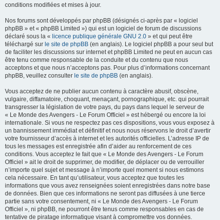
conditions modifiées et mises à jour.
Nos forums sont développés par phpBB (désignés ci-après par « logiciel
phpBB » et « phpBB Limited ») qui est un logiciel de forum de discussions
déclaré sous la «
licence publique générale GNU 2.0
» et qui peut être
téléchargé sur
le site de phpBB
(en anglais). Le logiciel phpBB a pour seul but
de faciliter les discussions sur internet et phpBB Limited ne peut en aucun cas
être tenu comme responsable de la conduite et du contenu que nous
acceptons et que nous n’acceptons pas. Pour plus d’informations concernant
phpBB, veuillez consulter
le site de phpBB
(en anglais).
Vous acceptez de ne publier aucun contenu à caractère abusif, obscène,
vulgaire, diffamatoire, choquant, menaçant, pornographique, etc. qui pourrait
transgresser la législation de votre pays, du pays dans lequel le serveur de
« Le Monde des Avengers - Le Forum Officiel » est hébergé ou encore la loi
internationale. Si vous ne respectez pas ces dispositions, vous vous exposez à
un bannissement immédiat et définitif et nous nous réservons le droit d’avertir
votre fournisseur d’accès à internet et les autorités officielles. L’adresse IP de
tous les messages est enregistrée afin d’aider au renforcement de ces
conditions. Vous acceptez le fait que « Le Monde des Avengers - Le Forum
Officiel » ait le droit de supprimer, de modifier, de déplacer ou de verrouiller
n’importe quel sujet et message à n’importe quel moment si nous estimons
cela nécessaire. En tant qu’utilisateur, vous acceptez que toutes les
informations que vous avez renseignées soient enregistrées dans notre base
de données. Bien que ces informations ne seront pas diffusées à une tierce
partie sans votre consentement, ni « Le Monde des Avengers - Le Forum
Officiel », ni phpBB, ne pourront être tenus comme responsables en cas de
tentative de piratage informatique visant à compromettre vos données.