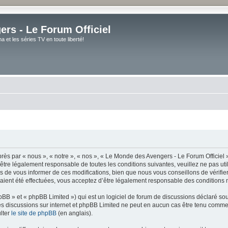
rs - Le Forum Officiel
et les séries TV en toute liberté!
ès par « nous », « notre », « nos », « Le Monde des Avengers - Le Forum Officiel »
tre légalement responsable de toutes les conditions suivantes, veuillez ne pas uti
de vous informer de ces modifications, bien que nous vous conseillons de vérifier 
ient été effectuées, vous acceptez d’être légalement responsable des conditions m
BB » et « phpBB Limited ») qui est un logiciel de forum de discussions déclaré so
er les discussions sur internet et phpBB Limited ne peut en aucun cas être tenu co
lter
le site de phpBB
(en anglais).