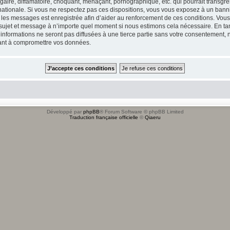
ire, diffamatoire, choquant, menaçant, pornographique, etc. qui pourrait transgres
ationale. Si vous ne respectez pas ces dispositions, vous vous exposez à un banniss
tous les messages est enregistrée afin d’aider au renforcement de ces conditions. Vou
l sujet et message à n’importe quel moment si nous estimons cela nécessaire. En tan
formations ne seront pas diffusées à une tierce partie sans votre consentement, n
sant à compromettre vos données.
Développé par
phpBB
® Forum Software © phpBB Limited
Traduction française officielle
©
Qiaeru