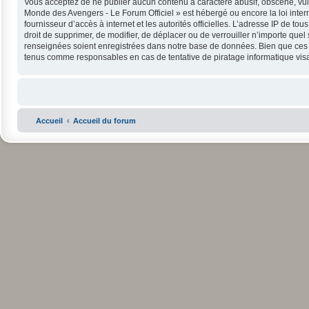
Vous acceptez de ne publier aucun contenu à caractère abusif, obscène, vulga
Monde des Avengers - Le Forum Officiel » est hébergé ou encore la loi intern
fournisseur d’accès à internet et les autorités officielles. L’adresse IP de 
droit de supprimer, de modifier, de déplacer ou de verrouiller n’importe que
renseignées soient enregistrées dans notre base de données. Bien que ces in
tenus comme responsables en cas de tentative de piratage informatique vi
Accueil
Accueil du forum