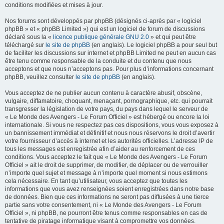
conditions modifiées et mises à jour.
Nos forums sont développés par phpBB (désignés ci-après par « logiciel
phpBB » et « phpBB Limited ») qui est un logiciel de forum de discussions
déclaré sous la «
licence publique générale GNU 2.0
» et qui peut être
téléchargé sur
le site de phpBB
(en anglais). Le logiciel phpBB a pour seul but
de faciliter les discussions sur internet et phpBB Limited ne peut en aucun cas
être tenu comme responsable de la conduite et du contenu que nous
acceptons et que nous n’acceptons pas. Pour plus d’informations concernant
phpBB, veuillez consulter
le site de phpBB
(en anglais).
Vous acceptez de ne publier aucun contenu à caractère abusif, obscène,
vulgaire, diffamatoire, choquant, menaçant, pornographique, etc. qui pourrait
transgresser la législation de votre pays, du pays dans lequel le serveur de
« Le Monde des Avengers - Le Forum Officiel » est hébergé ou encore la loi
internationale. Si vous ne respectez pas ces dispositions, vous vous exposez à
un bannissement immédiat et définitif et nous nous réservons le droit d’avertir
votre fournisseur d’accès à internet et les autorités officielles. L’adresse IP de
tous les messages est enregistrée afin d’aider au renforcement de ces
conditions. Vous acceptez le fait que « Le Monde des Avengers - Le Forum
Officiel » ait le droit de supprimer, de modifier, de déplacer ou de verrouiller
n’importe quel sujet et message à n’importe quel moment si nous estimons
cela nécessaire. En tant qu’utilisateur, vous acceptez que toutes les
informations que vous avez renseignées soient enregistrées dans notre base
de données. Bien que ces informations ne seront pas diffusées à une tierce
partie sans votre consentement, ni « Le Monde des Avengers - Le Forum
Officiel », ni phpBB, ne pourront être tenus comme responsables en cas de
tentative de piratage informatique visant à compromettre vos données.