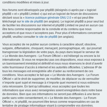
conditions modifiées et mises à jour.
Nos forums sont développés par phpBB (désignés ci-après par « logiciel
phpBB » et « phpBB Limited ») qui est un logiciel de forum de discussions
déclaré sous la «
licence publique générale GNU 2.0
» et qui peut être
téléchargé sur
le site de phpBB
(en anglais). Le logiciel phpBB a pour seul but
de faciliter les discussions sur internet et phpBB Limited ne peut en aucun cas
être tenu comme responsable de la conduite et du contenu que nous
acceptons et que nous n’acceptons pas. Pour plus d’informations concernant
phpBB, veuillez consulter
le site de phpBB
(en anglais).
Vous acceptez de ne publier aucun contenu à caractère abusif, obscène,
vulgaire, diffamatoire, choquant, menaçant, pornographique, etc. qui pourrait
transgresser la législation de votre pays, du pays dans lequel le serveur de
« Le Monde des Avengers - Le Forum Officiel » est hébergé ou encore la loi
internationale. Si vous ne respectez pas ces dispositions, vous vous exposez à
un bannissement immédiat et définitif et nous nous réservons le droit d’avertir
votre fournisseur d’accès à internet et les autorités officielles. L’adresse IP de
tous les messages est enregistrée afin d’aider au renforcement de ces
conditions. Vous acceptez le fait que « Le Monde des Avengers - Le Forum
Officiel » ait le droit de supprimer, de modifier, de déplacer ou de verrouiller
n’importe quel sujet et message à n’importe quel moment si nous estimons
cela nécessaire. En tant qu’utilisateur, vous acceptez que toutes les
informations que vous avez renseignées soient enregistrées dans notre base
de données. Bien que ces informations ne seront pas diffusées à une tierce
partie sans votre consentement, ni « Le Monde des Avengers - Le Forum
Officiel », ni phpBB, ne pourront être tenus comme responsables en cas de
tentative de piratage informatique visant à compromettre vos données.