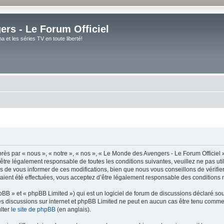
rs - Le Forum Officiel
et les séries TV en toute liberté!
ès par « nous », « notre », « nos », « Le Monde des Avengers - Le Forum Officiel »
tre légalement responsable de toutes les conditions suivantes, veuillez ne pas uti
de vous informer de ces modifications, bien que nous vous conseillons de vérifier 
ient été effectuées, vous acceptez d’être légalement responsable des conditions m
BB » et « phpBB Limited ») qui est un logiciel de forum de discussions déclaré so
er les discussions sur internet et phpBB Limited ne peut en aucun cas être tenu co
lter
le site de phpBB
(en anglais).