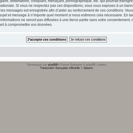
ire, diffamatoire, choquant, menaçant, pornographique, etc. qui pourrait transgres
ationale. Si vous ne respectez pas ces dispositions, vous vous exposez à un banniss
tous les messages est enregistrée afin d’aider au renforcement de ces conditions. Vou
l sujet et message à n’importe quel moment si nous estimons cela nécessaire. En tan
formations ne seront pas diffusées à une tierce partie sans votre consentement, n
sant à compromettre vos données.
Développé par
phpBB
® Forum Software © phpBB Limited
Traduction française officielle
©
Qiaeru