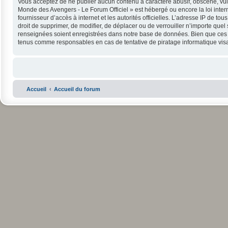
Vous acceptez de ne publier aucun contenu à caractère abusif, obscène, vulga
Monde des Avengers - Le Forum Officiel » est hébergé ou encore la loi intern
fournisseur d’accès à internet et les autorités officielles. L’adresse IP de 
droit de supprimer, de modifier, de déplacer ou de verrouiller n’importe que
renseignées soient enregistrées dans notre base de données. Bien que ces in
tenus comme responsables en cas de tentative de piratage informatique vi
Accueil
Accueil du forum