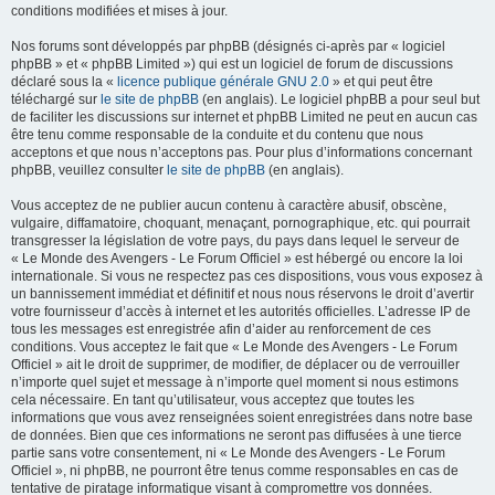
conditions modifiées et mises à jour.
Nos forums sont développés par phpBB (désignés ci-après par « logiciel
phpBB » et « phpBB Limited ») qui est un logiciel de forum de discussions
déclaré sous la «
licence publique générale GNU 2.0
» et qui peut être
téléchargé sur
le site de phpBB
(en anglais). Le logiciel phpBB a pour seul but
de faciliter les discussions sur internet et phpBB Limited ne peut en aucun cas
être tenu comme responsable de la conduite et du contenu que nous
acceptons et que nous n’acceptons pas. Pour plus d’informations concernant
phpBB, veuillez consulter
le site de phpBB
(en anglais).
Vous acceptez de ne publier aucun contenu à caractère abusif, obscène,
vulgaire, diffamatoire, choquant, menaçant, pornographique, etc. qui pourrait
transgresser la législation de votre pays, du pays dans lequel le serveur de
« Le Monde des Avengers - Le Forum Officiel » est hébergé ou encore la loi
internationale. Si vous ne respectez pas ces dispositions, vous vous exposez à
un bannissement immédiat et définitif et nous nous réservons le droit d’avertir
votre fournisseur d’accès à internet et les autorités officielles. L’adresse IP de
tous les messages est enregistrée afin d’aider au renforcement de ces
conditions. Vous acceptez le fait que « Le Monde des Avengers - Le Forum
Officiel » ait le droit de supprimer, de modifier, de déplacer ou de verrouiller
n’importe quel sujet et message à n’importe quel moment si nous estimons
cela nécessaire. En tant qu’utilisateur, vous acceptez que toutes les
informations que vous avez renseignées soient enregistrées dans notre base
de données. Bien que ces informations ne seront pas diffusées à une tierce
partie sans votre consentement, ni « Le Monde des Avengers - Le Forum
Officiel », ni phpBB, ne pourront être tenus comme responsables en cas de
tentative de piratage informatique visant à compromettre vos données.