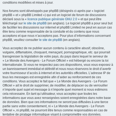
conditions modifiées et mises à jour.
Nos forums sont développés par phpBB (désignés ci-après par « logiciel
phpBB » et « phpBB Limited ») qui est un logiciel de forum de discussions
déclaré sous la «
licence publique générale GNU 2.0
» et qui peut être
téléchargé sur
le site de phpBB
(en anglais). Le logiciel phpBB a pour seul but
de faciliter les discussions sur internet et phpBB Limited ne peut en aucun cas
être tenu comme responsable de la conduite et du contenu que nous
acceptons et que nous n’acceptons pas. Pour plus d’informations concernant
phpBB, veuillez consulter
le site de phpBB
(en anglais).
Vous acceptez de ne publier aucun contenu à caractère abusif, obscène,
vulgaire, diffamatoire, choquant, menaçant, pornographique, etc. qui pourrait
transgresser la législation de votre pays, du pays dans lequel le serveur de
« Le Monde des Avengers - Le Forum Officiel » est hébergé ou encore la loi
internationale. Si vous ne respectez pas ces dispositions, vous vous exposez à
un bannissement immédiat et définitif et nous nous réservons le droit d’avertir
votre fournisseur d’accès à internet et les autorités officielles. L’adresse IP de
tous les messages est enregistrée afin d’aider au renforcement de ces
conditions. Vous acceptez le fait que « Le Monde des Avengers - Le Forum
Officiel » ait le droit de supprimer, de modifier, de déplacer ou de verrouiller
n’importe quel sujet et message à n’importe quel moment si nous estimons
cela nécessaire. En tant qu’utilisateur, vous acceptez que toutes les
informations que vous avez renseignées soient enregistrées dans notre base
de données. Bien que ces informations ne seront pas diffusées à une tierce
partie sans votre consentement, ni « Le Monde des Avengers - Le Forum
Officiel », ni phpBB, ne pourront être tenus comme responsables en cas de
tentative de piratage informatique visant à compromettre vos données.