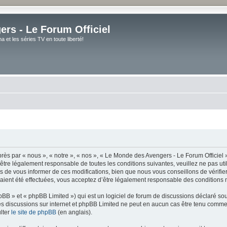
rs - Le Forum Officiel
et les séries TV en toute liberté!
ès par « nous », « notre », « nos », « Le Monde des Avengers - Le Forum Officiel »
tre légalement responsable de toutes les conditions suivantes, veuillez ne pas uti
de vous informer de ces modifications, bien que nous vous conseillons de vérifier 
ient été effectuées, vous acceptez d’être légalement responsable des conditions m
BB » et « phpBB Limited ») qui est un logiciel de forum de discussions déclaré so
er les discussions sur internet et phpBB Limited ne peut en aucun cas être tenu co
lter
le site de phpBB
(en anglais).