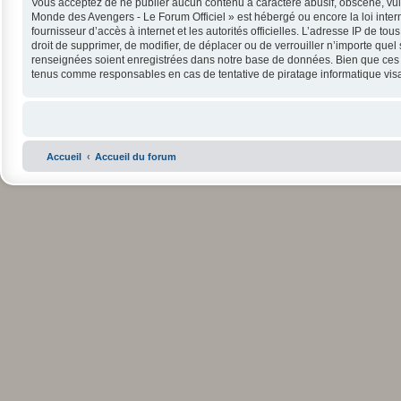
Vous acceptez de ne publier aucun contenu à caractère abusif, obscène, vulga
Monde des Avengers - Le Forum Officiel » est hébergé ou encore la loi intern
fournisseur d’accès à internet et les autorités officielles. L’adresse IP de 
droit de supprimer, de modifier, de déplacer ou de verrouiller n’importe que
renseignées soient enregistrées dans notre base de données. Bien que ces in
tenus comme responsables en cas de tentative de piratage informatique vi
Accueil
Accueil du forum