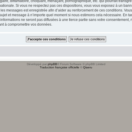
ire, diffamatoire, choquant, menaçant, pornographique, etc. qui pourrait transgres
ationale. Si vous ne respectez pas ces dispositions, vous vous exposez à un banniss
tous les messages est enregistrée afin d’aider au renforcement de ces conditions. Vou
l sujet et message à n’importe quel moment si nous estimons cela nécessaire. En tan
formations ne seront pas diffusées à une tierce partie sans votre consentement, n
sant à compromettre vos données.
Développé par
phpBB
® Forum Software © phpBB Limited
Traduction française officielle
©
Qiaeru