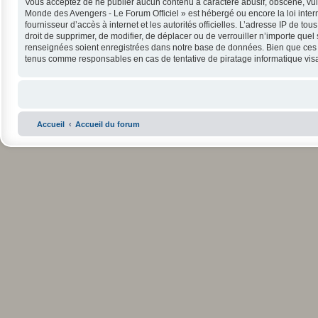
Vous acceptez de ne publier aucun contenu à caractère abusif, obscène, vulga
Monde des Avengers - Le Forum Officiel » est hébergé ou encore la loi intern
fournisseur d’accès à internet et les autorités officielles. L’adresse IP de 
droit de supprimer, de modifier, de déplacer ou de verrouiller n’importe que
renseignées soient enregistrées dans notre base de données. Bien que ces in
tenus comme responsables en cas de tentative de piratage informatique vi
Accueil
Accueil du forum