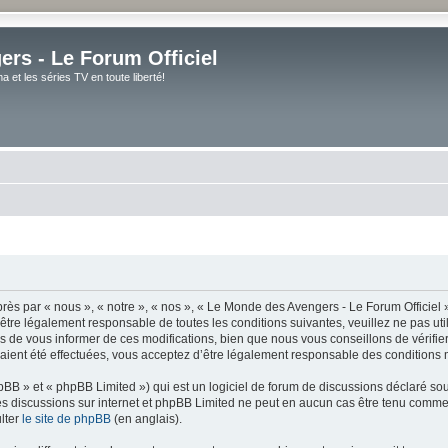
rs - Le Forum Officiel
et les séries TV en toute liberté!
ès par « nous », « notre », « nos », « Le Monde des Avengers - Le Forum Officiel »
tre légalement responsable de toutes les conditions suivantes, veuillez ne pas uti
de vous informer de ces modifications, bien que nous vous conseillons de vérifier 
ient été effectuées, vous acceptez d’être légalement responsable des conditions m
BB » et « phpBB Limited ») qui est un logiciel de forum de discussions déclaré so
er les discussions sur internet et phpBB Limited ne peut en aucun cas être tenu co
lter
le site de phpBB
(en anglais).