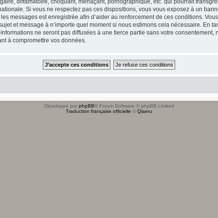
ire, diffamatoire, choquant, menaçant, pornographique, etc. qui pourrait transgres
ationale. Si vous ne respectez pas ces dispositions, vous vous exposez à un banniss
tous les messages est enregistrée afin d’aider au renforcement de ces conditions. Vou
l sujet et message à n’importe quel moment si nous estimons cela nécessaire. En tan
formations ne seront pas diffusées à une tierce partie sans votre consentement, n
sant à compromettre vos données.
Développé par
phpBB
® Forum Software © phpBB Limited
Traduction française officielle
©
Qiaeru