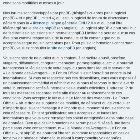
conditions modifiées et mises à jour.
Nos forums sont développés par phpBB (désignés ci-après par « logiciel
phpBB » et « phpBB Limited ») qui est un logiciel de forum de discussions
déclaré sous la «
licence publique générale GNU 2.0
» et qui peut être
téléchargé sur
le site de phpBB
(en anglais). Le logiciel phpBB a pour seul but
de faciliter les discussions sur internet et phpBB Limited ne peut en aucun cas
être tenu comme responsable de la conduite et du contenu que nous
acceptons et que nous n’acceptons pas. Pour plus d’informations concernant
phpBB, veuillez consulter
le site de phpBB
(en anglais).
Vous acceptez de ne publier aucun contenu à caractère abusif, obscène,
vulgaire, diffamatoire, choquant, menaçant, pornographique, etc. qui pourrait
transgresser la législation de votre pays, du pays dans lequel le serveur de
« Le Monde des Avengers - Le Forum Officiel » est hébergé ou encore la loi
internationale. Si vous ne respectez pas ces dispositions, vous vous exposez à
un bannissement immédiat et définitif et nous nous réservons le droit d’avertir
votre fournisseur d’accès à internet et les autorités officielles. L’adresse IP de
tous les messages est enregistrée afin d’aider au renforcement de ces
conditions. Vous acceptez le fait que « Le Monde des Avengers - Le Forum
Officiel » ait le droit de supprimer, de modifier, de déplacer ou de verrouiller
n’importe quel sujet et message à n’importe quel moment si nous estimons
cela nécessaire. En tant qu’utilisateur, vous acceptez que toutes les
informations que vous avez renseignées soient enregistrées dans notre base
de données. Bien que ces informations ne seront pas diffusées à une tierce
partie sans votre consentement, ni « Le Monde des Avengers - Le Forum
Officiel », ni phpBB, ne pourront être tenus comme responsables en cas de
tentative de piratage informatique visant à compromettre vos données.