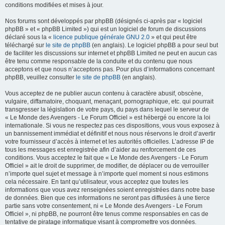
conditions modifiées et mises à jour.
Nos forums sont développés par phpBB (désignés ci-après par « logiciel
phpBB » et « phpBB Limited ») qui est un logiciel de forum de discussions
déclaré sous la «
licence publique générale GNU 2.0
» et qui peut être
téléchargé sur
le site de phpBB
(en anglais). Le logiciel phpBB a pour seul but
de faciliter les discussions sur internet et phpBB Limited ne peut en aucun cas
être tenu comme responsable de la conduite et du contenu que nous
acceptons et que nous n’acceptons pas. Pour plus d’informations concernant
phpBB, veuillez consulter
le site de phpBB
(en anglais).
Vous acceptez de ne publier aucun contenu à caractère abusif, obscène,
vulgaire, diffamatoire, choquant, menaçant, pornographique, etc. qui pourrait
transgresser la législation de votre pays, du pays dans lequel le serveur de
« Le Monde des Avengers - Le Forum Officiel » est hébergé ou encore la loi
internationale. Si vous ne respectez pas ces dispositions, vous vous exposez à
un bannissement immédiat et définitif et nous nous réservons le droit d’avertir
votre fournisseur d’accès à internet et les autorités officielles. L’adresse IP de
tous les messages est enregistrée afin d’aider au renforcement de ces
conditions. Vous acceptez le fait que « Le Monde des Avengers - Le Forum
Officiel » ait le droit de supprimer, de modifier, de déplacer ou de verrouiller
n’importe quel sujet et message à n’importe quel moment si nous estimons
cela nécessaire. En tant qu’utilisateur, vous acceptez que toutes les
informations que vous avez renseignées soient enregistrées dans notre base
de données. Bien que ces informations ne seront pas diffusées à une tierce
partie sans votre consentement, ni « Le Monde des Avengers - Le Forum
Officiel », ni phpBB, ne pourront être tenus comme responsables en cas de
tentative de piratage informatique visant à compromettre vos données.