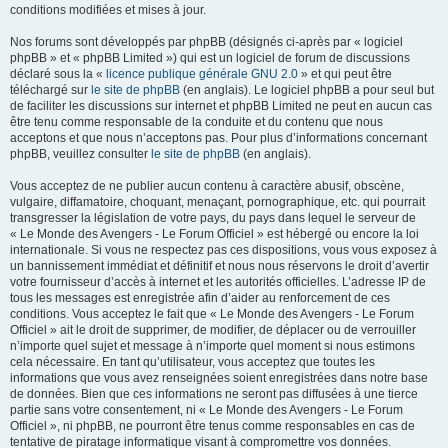
conditions modifiées et mises à jour.
Nos forums sont développés par phpBB (désignés ci-après par « logiciel
phpBB » et « phpBB Limited ») qui est un logiciel de forum de discussions
déclaré sous la «
licence publique générale GNU 2.0
» et qui peut être
téléchargé sur
le site de phpBB
(en anglais). Le logiciel phpBB a pour seul but
de faciliter les discussions sur internet et phpBB Limited ne peut en aucun cas
être tenu comme responsable de la conduite et du contenu que nous
acceptons et que nous n’acceptons pas. Pour plus d’informations concernant
phpBB, veuillez consulter
le site de phpBB
(en anglais).
Vous acceptez de ne publier aucun contenu à caractère abusif, obscène,
vulgaire, diffamatoire, choquant, menaçant, pornographique, etc. qui pourrait
transgresser la législation de votre pays, du pays dans lequel le serveur de
« Le Monde des Avengers - Le Forum Officiel » est hébergé ou encore la loi
internationale. Si vous ne respectez pas ces dispositions, vous vous exposez à
un bannissement immédiat et définitif et nous nous réservons le droit d’avertir
votre fournisseur d’accès à internet et les autorités officielles. L’adresse IP de
tous les messages est enregistrée afin d’aider au renforcement de ces
conditions. Vous acceptez le fait que « Le Monde des Avengers - Le Forum
Officiel » ait le droit de supprimer, de modifier, de déplacer ou de verrouiller
n’importe quel sujet et message à n’importe quel moment si nous estimons
cela nécessaire. En tant qu’utilisateur, vous acceptez que toutes les
informations que vous avez renseignées soient enregistrées dans notre base
de données. Bien que ces informations ne seront pas diffusées à une tierce
partie sans votre consentement, ni « Le Monde des Avengers - Le Forum
Officiel », ni phpBB, ne pourront être tenus comme responsables en cas de
tentative de piratage informatique visant à compromettre vos données.