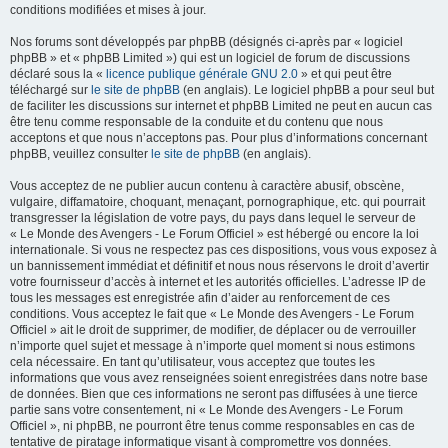
conditions modifiées et mises à jour.
Nos forums sont développés par phpBB (désignés ci-après par « logiciel
phpBB » et « phpBB Limited ») qui est un logiciel de forum de discussions
déclaré sous la «
licence publique générale GNU 2.0
» et qui peut être
téléchargé sur
le site de phpBB
(en anglais). Le logiciel phpBB a pour seul but
de faciliter les discussions sur internet et phpBB Limited ne peut en aucun cas
être tenu comme responsable de la conduite et du contenu que nous
acceptons et que nous n’acceptons pas. Pour plus d’informations concernant
phpBB, veuillez consulter
le site de phpBB
(en anglais).
Vous acceptez de ne publier aucun contenu à caractère abusif, obscène,
vulgaire, diffamatoire, choquant, menaçant, pornographique, etc. qui pourrait
transgresser la législation de votre pays, du pays dans lequel le serveur de
« Le Monde des Avengers - Le Forum Officiel » est hébergé ou encore la loi
internationale. Si vous ne respectez pas ces dispositions, vous vous exposez à
un bannissement immédiat et définitif et nous nous réservons le droit d’avertir
votre fournisseur d’accès à internet et les autorités officielles. L’adresse IP de
tous les messages est enregistrée afin d’aider au renforcement de ces
conditions. Vous acceptez le fait que « Le Monde des Avengers - Le Forum
Officiel » ait le droit de supprimer, de modifier, de déplacer ou de verrouiller
n’importe quel sujet et message à n’importe quel moment si nous estimons
cela nécessaire. En tant qu’utilisateur, vous acceptez que toutes les
informations que vous avez renseignées soient enregistrées dans notre base
de données. Bien que ces informations ne seront pas diffusées à une tierce
partie sans votre consentement, ni « Le Monde des Avengers - Le Forum
Officiel », ni phpBB, ne pourront être tenus comme responsables en cas de
tentative de piratage informatique visant à compromettre vos données.