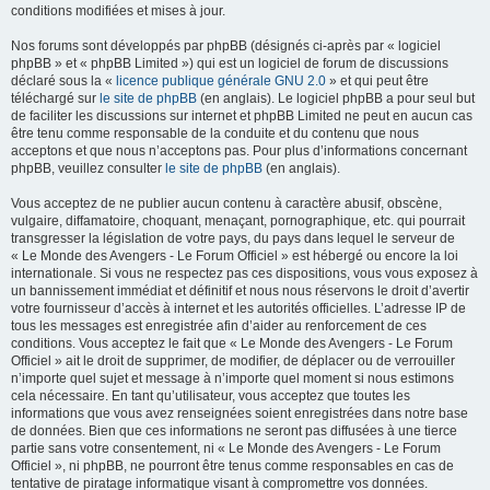
conditions modifiées et mises à jour.
Nos forums sont développés par phpBB (désignés ci-après par « logiciel
phpBB » et « phpBB Limited ») qui est un logiciel de forum de discussions
déclaré sous la «
licence publique générale GNU 2.0
» et qui peut être
téléchargé sur
le site de phpBB
(en anglais). Le logiciel phpBB a pour seul but
de faciliter les discussions sur internet et phpBB Limited ne peut en aucun cas
être tenu comme responsable de la conduite et du contenu que nous
acceptons et que nous n’acceptons pas. Pour plus d’informations concernant
phpBB, veuillez consulter
le site de phpBB
(en anglais).
Vous acceptez de ne publier aucun contenu à caractère abusif, obscène,
vulgaire, diffamatoire, choquant, menaçant, pornographique, etc. qui pourrait
transgresser la législation de votre pays, du pays dans lequel le serveur de
« Le Monde des Avengers - Le Forum Officiel » est hébergé ou encore la loi
internationale. Si vous ne respectez pas ces dispositions, vous vous exposez à
un bannissement immédiat et définitif et nous nous réservons le droit d’avertir
votre fournisseur d’accès à internet et les autorités officielles. L’adresse IP de
tous les messages est enregistrée afin d’aider au renforcement de ces
conditions. Vous acceptez le fait que « Le Monde des Avengers - Le Forum
Officiel » ait le droit de supprimer, de modifier, de déplacer ou de verrouiller
n’importe quel sujet et message à n’importe quel moment si nous estimons
cela nécessaire. En tant qu’utilisateur, vous acceptez que toutes les
informations que vous avez renseignées soient enregistrées dans notre base
de données. Bien que ces informations ne seront pas diffusées à une tierce
partie sans votre consentement, ni « Le Monde des Avengers - Le Forum
Officiel », ni phpBB, ne pourront être tenus comme responsables en cas de
tentative de piratage informatique visant à compromettre vos données.