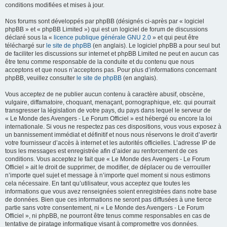
conditions modifiées et mises à jour.
Nos forums sont développés par phpBB (désignés ci-après par « logiciel
phpBB » et « phpBB Limited ») qui est un logiciel de forum de discussions
déclaré sous la «
licence publique générale GNU 2.0
» et qui peut être
téléchargé sur
le site de phpBB
(en anglais). Le logiciel phpBB a pour seul but
de faciliter les discussions sur internet et phpBB Limited ne peut en aucun cas
être tenu comme responsable de la conduite et du contenu que nous
acceptons et que nous n’acceptons pas. Pour plus d’informations concernant
phpBB, veuillez consulter
le site de phpBB
(en anglais).
Vous acceptez de ne publier aucun contenu à caractère abusif, obscène,
vulgaire, diffamatoire, choquant, menaçant, pornographique, etc. qui pourrait
transgresser la législation de votre pays, du pays dans lequel le serveur de
« Le Monde des Avengers - Le Forum Officiel » est hébergé ou encore la loi
internationale. Si vous ne respectez pas ces dispositions, vous vous exposez à
un bannissement immédiat et définitif et nous nous réservons le droit d’avertir
votre fournisseur d’accès à internet et les autorités officielles. L’adresse IP de
tous les messages est enregistrée afin d’aider au renforcement de ces
conditions. Vous acceptez le fait que « Le Monde des Avengers - Le Forum
Officiel » ait le droit de supprimer, de modifier, de déplacer ou de verrouiller
n’importe quel sujet et message à n’importe quel moment si nous estimons
cela nécessaire. En tant qu’utilisateur, vous acceptez que toutes les
informations que vous avez renseignées soient enregistrées dans notre base
de données. Bien que ces informations ne seront pas diffusées à une tierce
partie sans votre consentement, ni « Le Monde des Avengers - Le Forum
Officiel », ni phpBB, ne pourront être tenus comme responsables en cas de
tentative de piratage informatique visant à compromettre vos données.