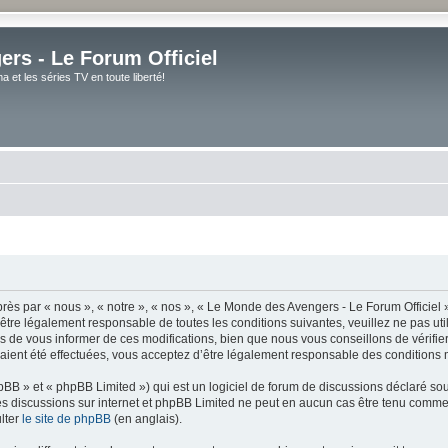
rs - Le Forum Officiel
et les séries TV en toute liberté!
ès par « nous », « notre », « nos », « Le Monde des Avengers - Le Forum Officiel »
tre légalement responsable de toutes les conditions suivantes, veuillez ne pas uti
de vous informer de ces modifications, bien que nous vous conseillons de vérifier 
ient été effectuées, vous acceptez d’être légalement responsable des conditions m
BB » et « phpBB Limited ») qui est un logiciel de forum de discussions déclaré so
er les discussions sur internet et phpBB Limited ne peut en aucun cas être tenu co
lter
le site de phpBB
(en anglais).