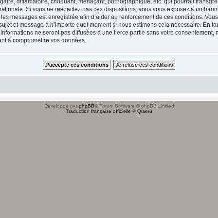
ire, diffamatoire, choquant, menaçant, pornographique, etc. qui pourrait transgres
ationale. Si vous ne respectez pas ces dispositions, vous vous exposez à un banniss
tous les messages est enregistrée afin d’aider au renforcement de ces conditions. Vou
l sujet et message à n’importe quel moment si nous estimons cela nécessaire. En tan
formations ne seront pas diffusées à une tierce partie sans votre consentement, n
sant à compromettre vos données.
Développé par
phpBB
® Forum Software © phpBB Limited
Traduction française officielle
©
Qiaeru