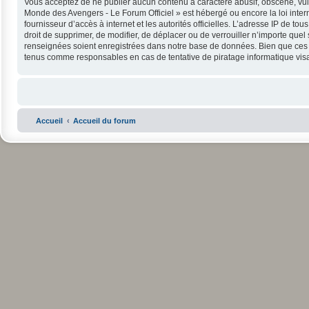
Vous acceptez de ne publier aucun contenu à caractère abusif, obscène, vulga
Monde des Avengers - Le Forum Officiel » est hébergé ou encore la loi intern
fournisseur d’accès à internet et les autorités officielles. L’adresse IP de 
droit de supprimer, de modifier, de déplacer ou de verrouiller n’importe que
renseignées soient enregistrées dans notre base de données. Bien que ces in
tenus comme responsables en cas de tentative de piratage informatique vi
Accueil
Accueil du forum