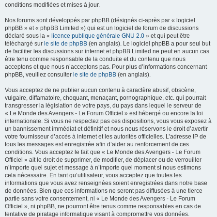
conditions modifiées et mises à jour.
Nos forums sont développés par phpBB (désignés ci-après par « logiciel
phpBB » et « phpBB Limited ») qui est un logiciel de forum de discussions
déclaré sous la «
licence publique générale GNU 2.0
» et qui peut être
téléchargé sur
le site de phpBB
(en anglais). Le logiciel phpBB a pour seul but
de faciliter les discussions sur internet et phpBB Limited ne peut en aucun cas
être tenu comme responsable de la conduite et du contenu que nous
acceptons et que nous n’acceptons pas. Pour plus d’informations concernant
phpBB, veuillez consulter
le site de phpBB
(en anglais).
Vous acceptez de ne publier aucun contenu à caractère abusif, obscène,
vulgaire, diffamatoire, choquant, menaçant, pornographique, etc. qui pourrait
transgresser la législation de votre pays, du pays dans lequel le serveur de
« Le Monde des Avengers - Le Forum Officiel » est hébergé ou encore la loi
internationale. Si vous ne respectez pas ces dispositions, vous vous exposez à
un bannissement immédiat et définitif et nous nous réservons le droit d’avertir
votre fournisseur d’accès à internet et les autorités officielles. L’adresse IP de
tous les messages est enregistrée afin d’aider au renforcement de ces
conditions. Vous acceptez le fait que « Le Monde des Avengers - Le Forum
Officiel » ait le droit de supprimer, de modifier, de déplacer ou de verrouiller
n’importe quel sujet et message à n’importe quel moment si nous estimons
cela nécessaire. En tant qu’utilisateur, vous acceptez que toutes les
informations que vous avez renseignées soient enregistrées dans notre base
de données. Bien que ces informations ne seront pas diffusées à une tierce
partie sans votre consentement, ni « Le Monde des Avengers - Le Forum
Officiel », ni phpBB, ne pourront être tenus comme responsables en cas de
tentative de piratage informatique visant à compromettre vos données.