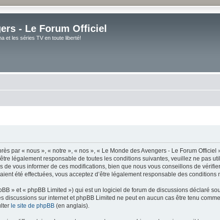
rs - Le Forum Officiel
et les séries TV en toute liberté!
ès par « nous », « notre », « nos », « Le Monde des Avengers - Le Forum Officiel »
tre légalement responsable de toutes les conditions suivantes, veuillez ne pas uti
de vous informer de ces modifications, bien que nous vous conseillons de vérifier 
ient été effectuées, vous acceptez d’être légalement responsable des conditions m
BB » et « phpBB Limited ») qui est un logiciel de forum de discussions déclaré so
er les discussions sur internet et phpBB Limited ne peut en aucun cas être tenu co
lter
le site de phpBB
(en anglais).