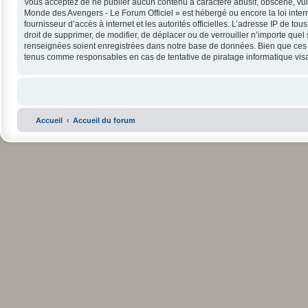
Vous acceptez de ne publier aucun contenu à caractère abusif, obscène, vulga
Monde des Avengers - Le Forum Officiel » est hébergé ou encore la loi intern
fournisseur d’accès à internet et les autorités officielles. L’adresse IP de 
droit de supprimer, de modifier, de déplacer ou de verrouiller n’importe que
renseignées soient enregistrées dans notre base de données. Bien que ces in
tenus comme responsables en cas de tentative de piratage informatique vi
Accueil
Accueil du forum