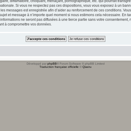
ire, diffamatoire, choquant, menaçant, pornographique, etc. qui pourrait transgres
ationale. Si vous ne respectez pas ces dispositions, vous vous exposez à un banniss
tous les messages est enregistrée afin d’aider au renforcement de ces conditions. Vou
l sujet et message à n’importe quel moment si nous estimons cela nécessaire. En tan
formations ne seront pas diffusées à une tierce partie sans votre consentement, n
sant à compromettre vos données.
Développé par
phpBB
® Forum Software © phpBB Limited
Traduction française officielle
©
Qiaeru