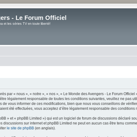
rs - Le Forum Officiel
et les séries TV en toute liberté!
ès par « nous », « notre », « nos », « Le Monde des Avengers - Le Forum Officiel »
tre légalement responsable de toutes les conditions suivantes, veuillez ne pas uti
de vous informer de ces modifications, bien que nous vous conseillons de vérifier 
ient été effectuées, vous acceptez d’être légalement responsable des conditions m
BB » et « phpBB Limited ») qui est un logiciel de forum de discussions déclaré so
er les discussions sur internet et phpBB Limited ne peut en aucun cas être tenu co
lter
le site de phpBB
(en anglais).