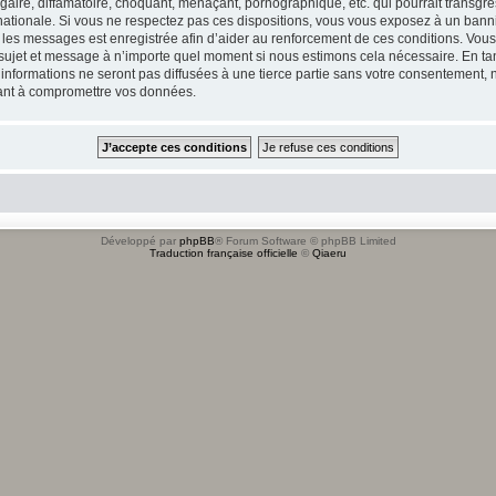
ire, diffamatoire, choquant, menaçant, pornographique, etc. qui pourrait transgres
ationale. Si vous ne respectez pas ces dispositions, vous vous exposez à un banniss
tous les messages est enregistrée afin d’aider au renforcement de ces conditions. Vou
l sujet et message à n’importe quel moment si nous estimons cela nécessaire. En tan
formations ne seront pas diffusées à une tierce partie sans votre consentement, n
sant à compromettre vos données.
Développé par
phpBB
® Forum Software © phpBB Limited
Traduction française officielle
©
Qiaeru