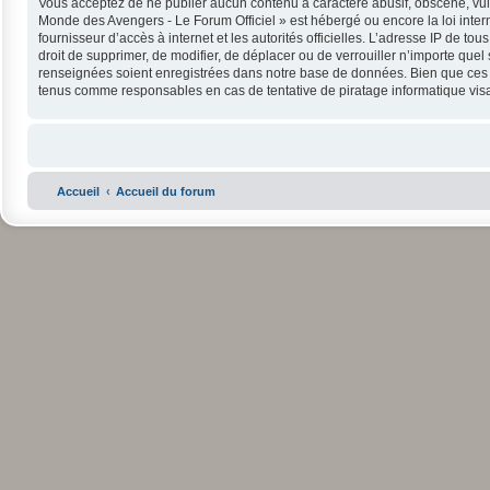
Vous acceptez de ne publier aucun contenu à caractère abusif, obscène, vulga
Monde des Avengers - Le Forum Officiel » est hébergé ou encore la loi intern
fournisseur d’accès à internet et les autorités officielles. L’adresse IP de 
droit de supprimer, de modifier, de déplacer ou de verrouiller n’importe que
renseignées soient enregistrées dans notre base de données. Bien que ces in
tenus comme responsables en cas de tentative de piratage informatique vi
Accueil
Accueil du forum