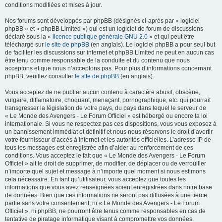
conditions modifiées et mises à jour.
Nos forums sont développés par phpBB (désignés ci-après par « logiciel
phpBB » et « phpBB Limited ») qui est un logiciel de forum de discussions
déclaré sous la «
licence publique générale GNU 2.0
» et qui peut être
téléchargé sur
le site de phpBB
(en anglais). Le logiciel phpBB a pour seul but
de faciliter les discussions sur internet et phpBB Limited ne peut en aucun cas
être tenu comme responsable de la conduite et du contenu que nous
acceptons et que nous n’acceptons pas. Pour plus d’informations concernant
phpBB, veuillez consulter
le site de phpBB
(en anglais).
Vous acceptez de ne publier aucun contenu à caractère abusif, obscène,
vulgaire, diffamatoire, choquant, menaçant, pornographique, etc. qui pourrait
transgresser la législation de votre pays, du pays dans lequel le serveur de
« Le Monde des Avengers - Le Forum Officiel » est hébergé ou encore la loi
internationale. Si vous ne respectez pas ces dispositions, vous vous exposez à
un bannissement immédiat et définitif et nous nous réservons le droit d’avertir
votre fournisseur d’accès à internet et les autorités officielles. L’adresse IP de
tous les messages est enregistrée afin d’aider au renforcement de ces
conditions. Vous acceptez le fait que « Le Monde des Avengers - Le Forum
Officiel » ait le droit de supprimer, de modifier, de déplacer ou de verrouiller
n’importe quel sujet et message à n’importe quel moment si nous estimons
cela nécessaire. En tant qu’utilisateur, vous acceptez que toutes les
informations que vous avez renseignées soient enregistrées dans notre base
de données. Bien que ces informations ne seront pas diffusées à une tierce
partie sans votre consentement, ni « Le Monde des Avengers - Le Forum
Officiel », ni phpBB, ne pourront être tenus comme responsables en cas de
tentative de piratage informatique visant à compromettre vos données.