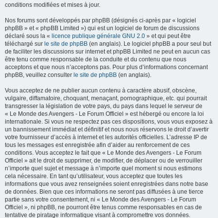
conditions modifiées et mises à jour.
Nos forums sont développés par phpBB (désignés ci-après par « logiciel
phpBB » et « phpBB Limited ») qui est un logiciel de forum de discussions
déclaré sous la «
licence publique générale GNU 2.0
» et qui peut être
téléchargé sur
le site de phpBB
(en anglais). Le logiciel phpBB a pour seul but
de faciliter les discussions sur internet et phpBB Limited ne peut en aucun cas
être tenu comme responsable de la conduite et du contenu que nous
acceptons et que nous n’acceptons pas. Pour plus d’informations concernant
phpBB, veuillez consulter
le site de phpBB
(en anglais).
Vous acceptez de ne publier aucun contenu à caractère abusif, obscène,
vulgaire, diffamatoire, choquant, menaçant, pornographique, etc. qui pourrait
transgresser la législation de votre pays, du pays dans lequel le serveur de
« Le Monde des Avengers - Le Forum Officiel » est hébergé ou encore la loi
internationale. Si vous ne respectez pas ces dispositions, vous vous exposez à
un bannissement immédiat et définitif et nous nous réservons le droit d’avertir
votre fournisseur d’accès à internet et les autorités officielles. L’adresse IP de
tous les messages est enregistrée afin d’aider au renforcement de ces
conditions. Vous acceptez le fait que « Le Monde des Avengers - Le Forum
Officiel » ait le droit de supprimer, de modifier, de déplacer ou de verrouiller
n’importe quel sujet et message à n’importe quel moment si nous estimons
cela nécessaire. En tant qu’utilisateur, vous acceptez que toutes les
informations que vous avez renseignées soient enregistrées dans notre base
de données. Bien que ces informations ne seront pas diffusées à une tierce
partie sans votre consentement, ni « Le Monde des Avengers - Le Forum
Officiel », ni phpBB, ne pourront être tenus comme responsables en cas de
tentative de piratage informatique visant à compromettre vos données.