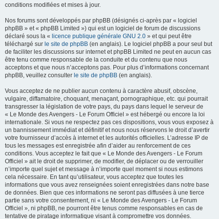
conditions modifiées et mises à jour.
Nos forums sont développés par phpBB (désignés ci-après par « logiciel
phpBB » et « phpBB Limited ») qui est un logiciel de forum de discussions
déclaré sous la «
licence publique générale GNU 2.0
» et qui peut être
téléchargé sur
le site de phpBB
(en anglais). Le logiciel phpBB a pour seul but
de faciliter les discussions sur internet et phpBB Limited ne peut en aucun cas
être tenu comme responsable de la conduite et du contenu que nous
acceptons et que nous n’acceptons pas. Pour plus d’informations concernant
phpBB, veuillez consulter
le site de phpBB
(en anglais).
Vous acceptez de ne publier aucun contenu à caractère abusif, obscène,
vulgaire, diffamatoire, choquant, menaçant, pornographique, etc. qui pourrait
transgresser la législation de votre pays, du pays dans lequel le serveur de
« Le Monde des Avengers - Le Forum Officiel » est hébergé ou encore la loi
internationale. Si vous ne respectez pas ces dispositions, vous vous exposez à
un bannissement immédiat et définitif et nous nous réservons le droit d’avertir
votre fournisseur d’accès à internet et les autorités officielles. L’adresse IP de
tous les messages est enregistrée afin d’aider au renforcement de ces
conditions. Vous acceptez le fait que « Le Monde des Avengers - Le Forum
Officiel » ait le droit de supprimer, de modifier, de déplacer ou de verrouiller
n’importe quel sujet et message à n’importe quel moment si nous estimons
cela nécessaire. En tant qu’utilisateur, vous acceptez que toutes les
informations que vous avez renseignées soient enregistrées dans notre base
de données. Bien que ces informations ne seront pas diffusées à une tierce
partie sans votre consentement, ni « Le Monde des Avengers - Le Forum
Officiel », ni phpBB, ne pourront être tenus comme responsables en cas de
tentative de piratage informatique visant à compromettre vos données.