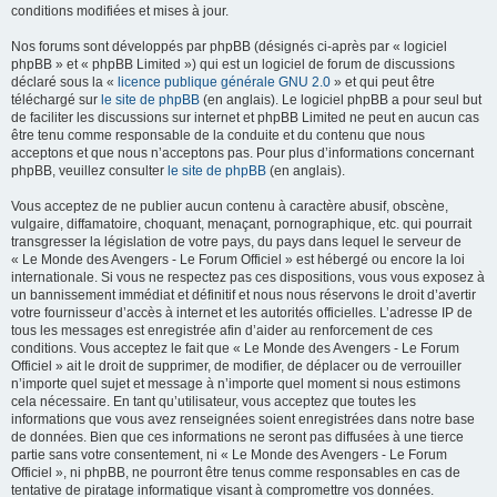
conditions modifiées et mises à jour.
Nos forums sont développés par phpBB (désignés ci-après par « logiciel
phpBB » et « phpBB Limited ») qui est un logiciel de forum de discussions
déclaré sous la «
licence publique générale GNU 2.0
» et qui peut être
téléchargé sur
le site de phpBB
(en anglais). Le logiciel phpBB a pour seul but
de faciliter les discussions sur internet et phpBB Limited ne peut en aucun cas
être tenu comme responsable de la conduite et du contenu que nous
acceptons et que nous n’acceptons pas. Pour plus d’informations concernant
phpBB, veuillez consulter
le site de phpBB
(en anglais).
Vous acceptez de ne publier aucun contenu à caractère abusif, obscène,
vulgaire, diffamatoire, choquant, menaçant, pornographique, etc. qui pourrait
transgresser la législation de votre pays, du pays dans lequel le serveur de
« Le Monde des Avengers - Le Forum Officiel » est hébergé ou encore la loi
internationale. Si vous ne respectez pas ces dispositions, vous vous exposez à
un bannissement immédiat et définitif et nous nous réservons le droit d’avertir
votre fournisseur d’accès à internet et les autorités officielles. L’adresse IP de
tous les messages est enregistrée afin d’aider au renforcement de ces
conditions. Vous acceptez le fait que « Le Monde des Avengers - Le Forum
Officiel » ait le droit de supprimer, de modifier, de déplacer ou de verrouiller
n’importe quel sujet et message à n’importe quel moment si nous estimons
cela nécessaire. En tant qu’utilisateur, vous acceptez que toutes les
informations que vous avez renseignées soient enregistrées dans notre base
de données. Bien que ces informations ne seront pas diffusées à une tierce
partie sans votre consentement, ni « Le Monde des Avengers - Le Forum
Officiel », ni phpBB, ne pourront être tenus comme responsables en cas de
tentative de piratage informatique visant à compromettre vos données.